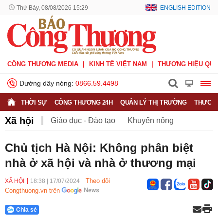
Thứ Bảy, 08/08/2026 15:29
ENGLISH EDITION
CÔNG THƯƠNG MEDIA
KINH TẾ VIỆT NAM
THƯƠNG HIỆU QUỐ
Đường dây nóng:
0866.59.4498
THỜI SỰ
CÔNG THƯƠNG 24H
QUẢN LÝ THỊ TRƯỜNG
THƯƠNG
Xã hội
Giáo dục - Đào tạo
Khuyến nông
Môi trường
Nông nghiệp - nông thôn
Chủ tịch Hà Nội: Không phân biệt
nhà ở xã hội và nhà ở thương mại
Phát triển bền vững
Sức khỏe
Việc làm
Theo dõi
XÃ HỘI
18:38
|
17/07/2024
Congthuong.vn trên
Chia sẻ