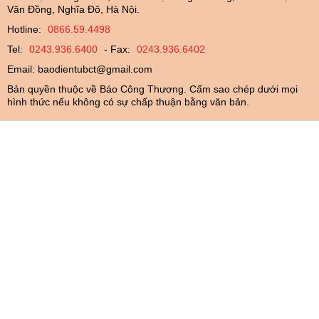
Văn Đồng, Nghĩa Đô, Hà Nội.
Hotline:
0866.59.4498
Tel:
0243.936.6400
- Fax:
0243.936.6402
Email:
baodientubct@gmail.com
Bản quyền thuộc về Báo Công Thương. Cấm sao chép dưới mọi
hình thức nếu không có sự chấp thuận bằng văn bản.