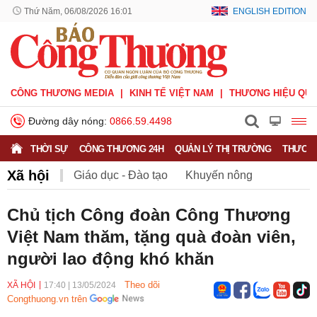
Thứ Năm, 06/08/2026 16:01
ENGLISH EDITION
CÔNG THƯƠNG MEDIA
KINH TẾ VIỆT NAM
THƯƠNG HIỆU QUỐ
Đường dây nóng:
0866.59.4498
THỜI SỰ
CÔNG THƯƠNG 24H
QUẢN LÝ THỊ TRƯỜNG
THƯƠNG
Xã hội
Giáo dục - Đào tạo
Khuyến nông
Môi trường
Nông nghiệp - nông thôn
Chủ tịch Công đoàn Công Thương
Việt Nam thăm, tặng quà đoàn viên,
Phát triển bền vững
Sức khỏe
Việc làm
người lao động khó khăn
Theo dõi
XÃ HỘI
17:40
|
13/05/2024
Congthuong.vn trên