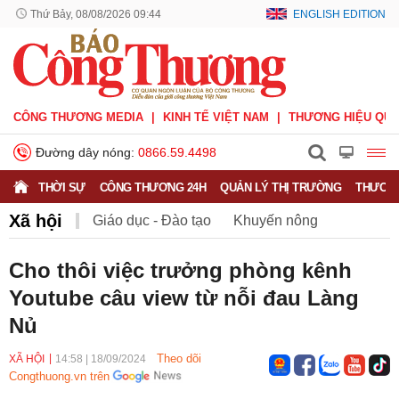
Thứ Bảy, 08/08/2026 09:44
ENGLISH EDITION
CÔNG THƯƠNG MEDIA
KINH TẾ VIỆT NAM
THƯƠNG HIỆU QUỐ
Đường dây nóng:
0866.59.4498
THỜI SỰ
CÔNG THƯƠNG 24H
QUẢN LÝ THỊ TRƯỜNG
THƯƠNG
Xã hội
Giáo dục - Đào tạo
Khuyến nông
Môi trường
Nông nghiệp - nông thôn
Cho thôi việc trưởng phòng kênh
Youtube câu view từ nỗi đau Làng
Phát triển bền vững
Sức khỏe
Việc làm
Nủ
Theo dõi
XÃ HỘI
14:58
|
18/09/2024
Congthuong.vn trên