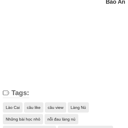
Bảo An
Tags:
Lào Cai
câu like
câu view
Làng Nủ
Những bài học nhỏ
nỗi đau làng nủ