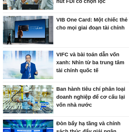
hút FDI có chọn lọc
VIB One Card: Một chiếc thẻ
cho mọi giai đoạn tài chính
VIFC và bài toán dẫn vốn
xanh: Nhìn từ ba trung tâm
tài chính quốc tế
Ban hành tiêu chí phân loại
doanh nghiệp để cơ cấu lại
vốn nhà nước
Đòn bẩy hạ tầng và chính
sách thúc đẩy giải ngân