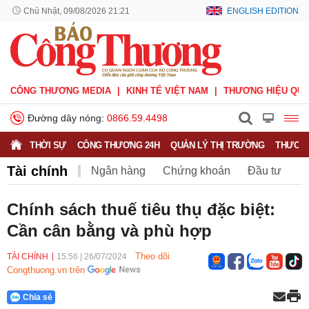
Chủ Nhật, 09/08/2026 21:21
ENGLISH EDITION
CÔNG THƯƠNG MEDIA
KINH TẾ VIỆT NAM
THƯƠNG HIỆU QUỐ
Đường dây nóng:
0866.59.4498
THỜI SỰ
CÔNG THƯƠNG 24H
QUẢN LÝ THỊ TRƯỜNG
THƯƠNG
Tài chính
Ngân hàng
Chứng khoán
Đầu tư
Bảo hiểm
BHXH Việt Nam
Chính sách thuế tiêu thụ đặc biệt:
Cần cân bằng và phù hợp
Theo dõi
TÀI CHÍNH
15:56
|
26/07/2024
Congthuong.vn trên
Chia sẻ