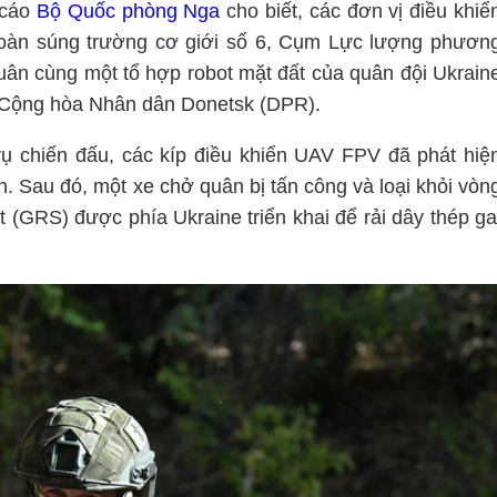
 cáo
Bộ Quốc phòng Nga
cho biết, các đơn vị điều khiể
oàn súng trường cơ giới số 6, Cụm Lực lượng phươn
ân cùng một tổ hợp robot mặt đất của quân đội Ukrain
c Cộng hòa Nhân dân Donetsk (DPR).
ụ chiến đấu, các kíp điều khiển UAV FPV đã phát hiệ
n. Sau đó, một xe chở quân bị tấn công và loại khỏi vòn
t (GRS) được phía Ukraine triển khai để rải dây thép ga