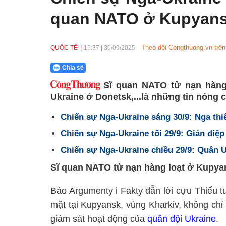
quan NATO ở Kupyan
Theo dõi Congthuong.vn trên
QUỐC TẾ
15:37
|
30/09/2025
Chia sẻ
Sĩ quan NATO tử nạn hàng
Ukraine ở Donetsk,...là những tin nóng c
Chiến sự Nga-Ukraine sáng 30/9: Nga thi
Chiến sự Nga-Ukraine tối 29/9: Gián điệp
Chiến sự Nga-Ukraine chiều 29/9: Quân 
Sĩ quan NATO tử nạn hàng loạt ở Kupya
Báo Argumenty i Fakty dẫn lời cựu Thiếu 
mặt tại Kupyansk, vùng Kharkiv, không chỉ 
giám sát hoạt động của
quân đội Ukraine
.