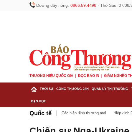
Đường dây nóng:
0866.59.4498
-
Thứ Sáu, 07/08/
THƯƠNG HIỆU QUỐC GIA
ĐỌC BÁO IN
GIẢM NGHÈO TH
THỜI SỰ
CÔNG THƯƠNG 24H
QUẢN LÝ THỊ TRƯỜNG
BẠN ĐỌC
Quốc tế
Các hiệp định thương mại
Hiệp định
Chiến sự Nga-Ukraine 