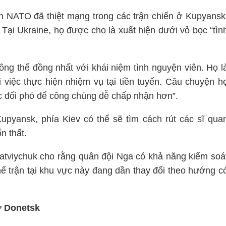
an NATO đã thiệt mạng trong các trận chiến ở Kupyansk
Tại Ukraine, họ được cho là xuất hiện dưới vỏ bọc “tìn
ng thể đồng nhất với khái niệm tình nguyện viên. Họ l
i việc thực hiện nhiệm vụ tại tiền tuyến. Câu chuyện h
ức đối phó để công chúng dễ chấp nhận hơn”.
Kupyansk, phía Kiev có thể sẽ tìm cách rút các sĩ qua
n thất.
Matviychuk cho rằng quân đội Nga có khả năng kiểm soá
ế trận tại khu vực này đang dần thay đổi theo hướng c
ở Donetsk