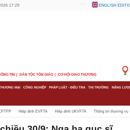
2026 17:29
ENGLISH EDITI
ÔNG TIN
DÂN TỘC TÔN GIÁO
CƠ HỘI GIAO THƯƠNG
THƯƠNG MẠI
CÔNG NGHIỆP
PHÁP LUẬT - ĐIỀU TRA
THỊ TRƯỜNG
NĂNG LƯỢ
 CPTPP
Hiệp định EVFTA
Hiệp định UKVFTA
Thông tin thương vụ
chiều 30/9: Nga hạ gục sĩ