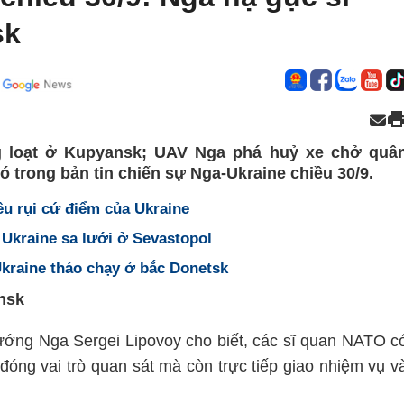
sk
 loạt ở Kupyansk; UAV Nga phá huỷ xe chở quâ
ó trong bản tin chiến sự Nga-Ukraine chiều 30/9.
êu rụi cứ điểm của Ukraine
 Ukraine sa lưới ở Sevastopol
Ukraine tháo chạy ở bắc Donetsk
nsk
tướng Nga Sergei Lipovoy cho biết, các sĩ quan NATO c
đóng vai trò quan sát mà còn trực tiếp giao nhiệm vụ v