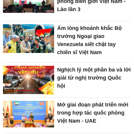
phòng biên giới Việt Nam -
Lào lần 3
Ấm lòng khoảnh khắc Bộ
trưởng Ngoại giao
Venezuela siết chặt tay
chiến sĩ Việt Nam
Nghịch lý một phần ba và lời
giải từ nghị trường Quốc
hội
Mở giai đoạn phát triển mới
trong hợp tác quốc phòng
Việt Nam - UAE