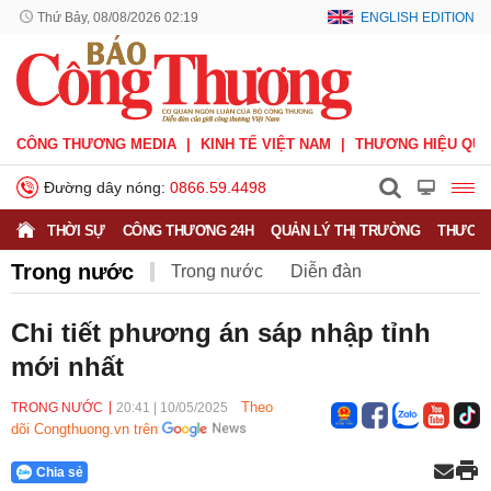
Thứ Bảy, 08/08/2026 02:19
ENGLISH EDITION
CÔNG THƯƠNG MEDIA
KINH TẾ VIỆT NAM
THƯƠNG HIỆU QUỐ
Đường dây nóng:
0866.59.4498
THỜI SỰ
CÔNG THƯƠNG 24H
QUẢN LÝ THỊ TRƯỜNG
THƯƠNG
Trong nước
Trong nước
Diễn đàn
Hoạt động của Lãnh đạo Đảng, Nhà nước
Chi tiết phương án sáp nhập tỉnh
mới nhất
Bầu cử Quốc hội Khoá XVI
Theo
TRONG NƯỚC
20:41
|
10/05/2025
dõi Congthuong.vn trên
Chia sẻ