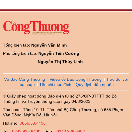
Tổng biên tập:
Nguyễn Văn Minh
Phó tổng biên tập:
Nguyễn Tiến Cường
Nguyễn Thị Thùy Linh
Về Báo Công Thương
Video về Báo Công Thương
Trao đổi với
tòa soạn
Tôn chỉ mục đích
Quy định dẫn nguồn
® Giấy phép hoạt động Báo điện tử số 276/GP-BTTTT do Bộ
Thông tin và Truyền thông cấp ngày 04/8/2023
Tòa soạn: Tầng 10-11, Tòa nhà Bộ Công Thương, số 655 Phạm
Văn Đồng, Nghĩa Đô, Hà Nội.
Hotline:
0866.59.4498
Tel:
0243.936.6400
- Fax:
0243.936.6402