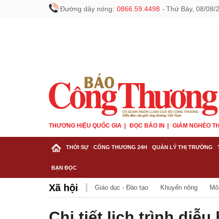
Đường dây nóng:
0866.59.4498
-
Thứ Bảy, 08/08/
THƯƠNG HIỆU QUỐC GIA
ĐỌC BÁO IN
GIẢM NGHÈO TH
THỜI SỰ
CÔNG THƯƠNG 24H
QUẢN LÝ THỊ TRƯỜNG
BẠN ĐỌC
Xã hội
Giáo dục - Đào tạo
Khuyến nông
Mô
Chi tiết lịch trình diễ