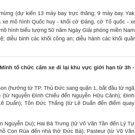
mừng (dự kiến 13 máy bay trực thăng; 9 máy bay Yak
 xe mô hình Quốc huy - khối cờ Đảng, cờ Tổ quốc - x
 mô hình biểu tượng 50 năm Ngày Giải phóng miền Nam
vệ; diễu binh các khối công an; diễu hành các khối quầ
Minh tổ chức cấm xe đi lại khu vực giới hạn từ 3h -
Son (hướng từ TP. Thủ Đức sang quận 1, bắt đầu từ ngã
 (từ Nguyễn Đình Chiểu đến Nguyễn Hữu Cảnh); Đinh
Lê Duẩn); Tôn Đức Thắng (từ Lê Duẩn đến điểm quay
n Nguyễn Du); Hai Bà Trưng (từ Võ Văn Tần đến Lý Tự
hồ Con Rùa đến nhà thờ Đức Bà); Pasteur (từ Võ Văn