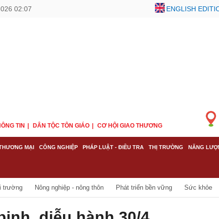
2026 02:07
ENGLISH EDITI
ÔNG TIN
DÂN TỘC TÔN GIÁO
CƠ HỘI GIAO THƯƠNG
THƯƠNG MẠI
CÔNG NGHIỆP
PHÁP LUẬT - ĐIỀU TRA
THỊ TRƯỜNG
NĂNG LƯỢ
i trường
Nông nghiệp - nông thôn
Phát triển bền vững
Sức khỏe
u binh, diễu hành 30/4