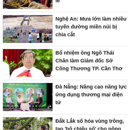
lẻ
Nghệ An: Mưa lớn làm nhiều
tuyến đường miền núi bị
chia cắt
Bổ nhiệm ông Ngô Thái
Chân làm Giám đốc Sở
Công Thương TP. Cần Thơ
Đà Nẵng: Nâng cao năng lực
ứng dụng thương mại điện
tử
Đắk Lắk số hóa vùng trồng,
tạo 'hộ chiếu số' cho nông