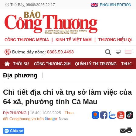
Thứ Bảy, 08/08/2026 22:17
ENGLISH EDITION
CÔNG THƯƠNG MEDIA
KINH TẾ VIỆT NAM
THƯƠNG HIỆU QUỐ
Đường dây nóng:
0866.59.4498
THỜI SỰ
CÔNG THƯƠNG 24H
QUẢN LÝ THỊ TRƯỜNG
THƯƠNG
Địa phương
Chi tiết địa chỉ và trụ sở làm việc của
64 xã, phường tỉnh Cà Mau
Theo
ĐỊA PHƯƠNG
18:40
|
10/08/2025
dõi Congthuong.vn trên
Chia sẻ