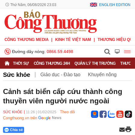
Thứ Năm, 06/08/2026 23:03
ENGLISH EDITION
CÔNG THƯƠNG MEDIA
KINH TẾ VIỆT NAM
THƯƠNG HIỆU QUỐ
Đường dây nóng:
0866.59.4498
THỜI SỰ
CÔNG THƯƠNG 24H
QUẢN LÝ THỊ TRƯỜNG
THƯƠNG
Sức khỏe
Giáo dục - Đào tạo
Khuyến nông
Môi trường
Nông nghiệp - nông thôn
Cảnh sát biển cấp cứu thành công
thuyền viên người nước ngoài
Phát triển bền vững
Sức khỏe
Việc làm
Theo dõi
SỨC KHỎE
11:26
|
01/02/2025
Congthuong.vn trên
Chia sẻ