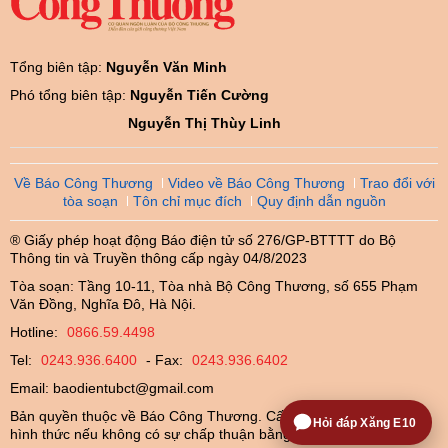
Tổng biên tập:
Nguyễn Văn Minh
Phó tổng biên tập:
Nguyễn Tiến Cường
Nguyễn Thị Thùy Linh
Về Báo Công Thương
Video về Báo Công Thương
Trao đổi với
tòa soạn
Tôn chỉ mục đích
Quy định dẫn nguồn
® Giấy phép hoạt động Báo điện tử số 276/GP-BTTTT do Bộ
Thông tin và Truyền thông cấp ngày 04/8/2023
Tòa soạn: Tầng 10-11, Tòa nhà Bộ Công Thương, số 655 Phạm
Văn Đồng, Nghĩa Đô, Hà Nội.
Hotline:
0866.59.4498
Tel:
0243.936.6400
- Fax:
0243.936.6402
Email:
baodientubct@gmail.com
Bản quyền thuộc về Báo Công Thương. Cấm sao chép dưới mọi
Hỏi đáp Xăng E10
hình thức nếu không có sự chấp thuận bằng văn bản.