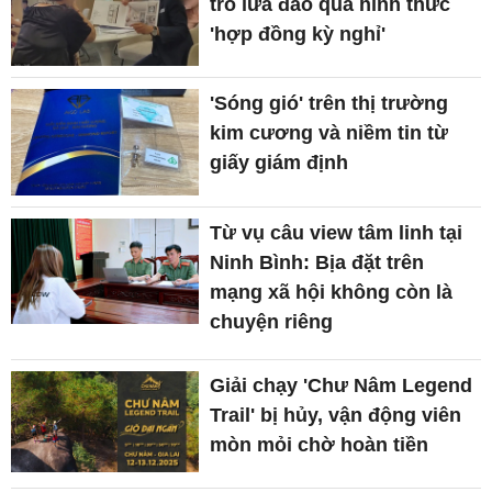
trò lừa đảo qua hình thức
'hợp đồng kỳ nghỉ'
'Sóng gió' trên thị trường
kim cương và niềm tin từ
giấy giám định
Từ vụ câu view tâm linh tại
Ninh Bình: Bịa đặt trên
mạng xã hội không còn là
chuyện riêng
Giải chạy 'Chư Nâm Legend
Trail' bị hủy, vận động viên
mòn mỏi chờ hoàn tiền