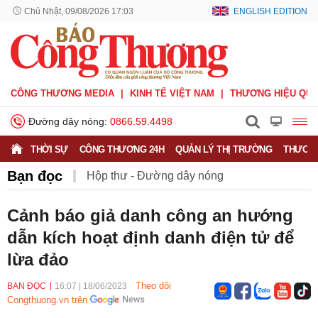
Chủ Nhật, 09/08/2026 17:03
ENGLISH EDITION
CÔNG THƯƠNG MEDIA
KINH TẾ VIỆT NAM
THƯƠNG HIỆU QUỐ
Đường dây nóng:
0866.59.4498
THỜI SỰ
CÔNG THƯƠNG 24H
QUẢN LÝ THỊ TRƯỜNG
THƯƠNG
Bạn đọc
Hộp thư - Đường dây nóng
Nhắn tin - Hồi âm
Ý kiến bạn đọc
Cảnh báo giả danh công an hướng
dẫn kích hoạt định danh điện tử để
lừa đảo
Theo dõi
BẠN ĐỌC
16:07
|
18/06/2023
Congthuong.vn trên