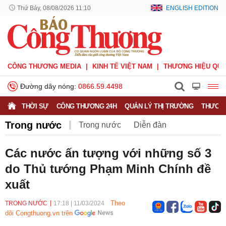
Thứ Bảy, 08/08/2026 11:10
ENGLISH EDITION
CÔNG THƯƠNG MEDIA
KINH TẾ VIỆT NAM
THƯƠNG HIỆU QUỐ
Đường dây nóng:
0866.59.4498
THỜI SỰ
CÔNG THƯƠNG 24H
QUẢN LÝ THỊ TRƯỜNG
THƯƠNG
Trong nước
Trong nước
Diễn đàn
Hoạt động của Lãnh đạo Đảng, Nhà nước
Các nước ấn tượng với những số 3
do Thủ tướng Phạm Minh Chính đề
Bầu cử Quốc hội Khoá XVI
xuất
Theo
TRONG NƯỚC
17:18
|
11/03/2024
dõi Congthuong.vn trên