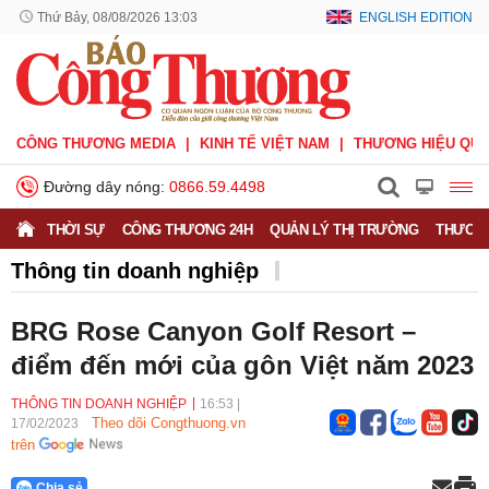
Thứ Bảy, 08/08/2026 13:03
ENGLISH EDITION
CÔNG THƯƠNG MEDIA
KINH TẾ VIỆT NAM
THƯƠNG HIỆU QUỐ
Đường dây nóng:
0866.59.4498
THỜI SỰ
CÔNG THƯƠNG 24H
QUẢN LÝ THỊ TRƯỜNG
THƯƠNG
Thông tin doanh nghiệp
Doanh nghiệp vì Người tiêu dùng
Doanh nhân
BRG Rose Canyon Golf Resort –
Thông tin doanh nghiệp
điểm đến mới của gôn Việt năm 2023
THÔNG TIN DOANH NGHIỆP
16:53
|
Theo dõi Congthuong.vn
17/02/2023
trên
Chia sẻ