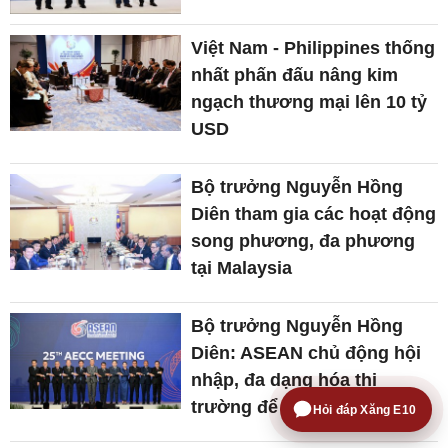
Việt Nam - Philippines thống
nhất phấn đấu nâng kim
ngạch thương mại lên 10 tỷ
USD
Bộ trưởng Nguyễn Hồng
Diên tham gia các hoạt động
song phương, đa phương
tại Malaysia
Bộ trưởng Nguyễn Hồng
Diên: ASEAN chủ động hội
nhập, đa dạng hóa thị
trường để vượt thách thức
Hỏi đáp Xăng E10