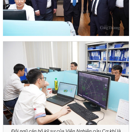
Đội ngũ cán bộ kỹ sư của Viện Nghiên cứu Cơ khí là