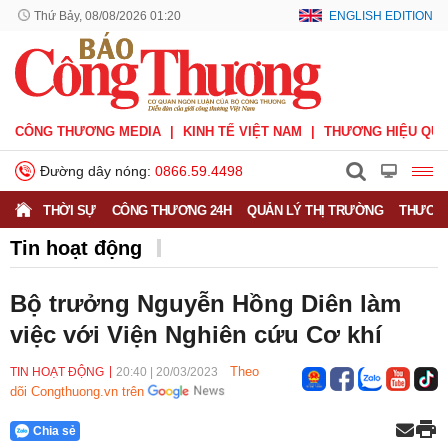
Thứ Bảy, 08/08/2026 01:20
ENGLISH EDITION
CÔNG THƯƠNG MEDIA
KINH TẾ VIỆT NAM
THƯƠNG HIỆU QUỐ
Đường dây nóng:
0866.59.4498
THỜI SỰ
CÔNG THƯƠNG 24H
QUẢN LÝ THỊ TRƯỜNG
THƯƠNG
Tin hoạt động
Bộ trưởng Nguyễn Hồng Diên làm
việc với Viện Nghiên cứu Cơ khí
Theo
TIN HOẠT ĐỘNG
20:40
|
20/03/2023
dõi Congthuong.vn trên
Chia sẻ