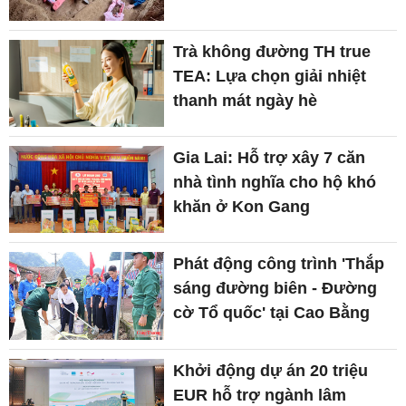
Trà không đường TH true
TEA: Lựa chọn giải nhiệt
thanh mát ngày hè
Gia Lai: Hỗ trợ xây 7 căn
nhà tình nghĩa cho hộ khó
khăn ở Kon Gang
Phát động công trình 'Thắp
sáng đường biên - Đường
cờ Tổ quốc' tại Cao Bằng
Khởi động dự án 20 triệu
EUR hỗ trợ ngành lâm