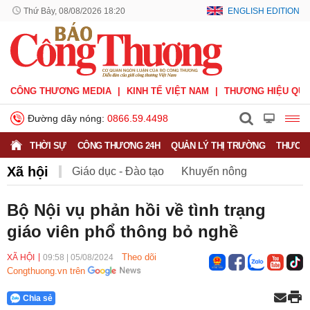
Thứ Bảy, 08/08/2026 18:20
ENGLISH EDITION
CÔNG THƯƠNG MEDIA
KINH TẾ VIỆT NAM
THƯƠNG HIỆU QUỐ
Đường dây nóng:
0866.59.4498
THỜI SỰ
CÔNG THƯƠNG 24H
QUẢN LÝ THỊ TRƯỜNG
THƯƠNG
Xã hội
Giáo dục - Đào tạo
Khuyến nông
Môi trường
Nông nghiệp - nông thôn
Bộ Nội vụ phản hồi về tình trạng
giáo viên phổ thông bỏ nghề
Phát triển bền vững
Sức khỏe
Việc làm
Theo dõi
XÃ HỘI
09:58
|
05/08/2024
Congthuong.vn trên
Chia sẻ