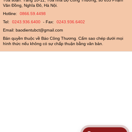
Tòa soạn: Tầng 10-11, Tòa nhà Bộ Công Thương, số 655 Phạm
Văn Đồng, Nghĩa Đô, Hà Nội.
Hotline:
0866.59.4498
Tel:
0243.936.6400
- Fax:
0243.936.6402
Email:
baodientubct@gmail.com
Bản quyền thuộc về Báo Công Thương. Cấm sao chép dưới mọi
hình thức nếu không có sự chấp thuận bằng văn bản.