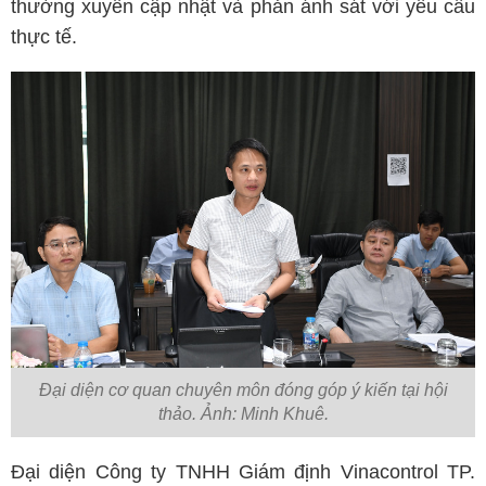
thường xuyên cập nhật và phản ánh sát với yêu cầu
thực tế.
Đại diện cơ quan chuyên môn đóng góp ý kiến tại hội
thảo. Ảnh: Minh Khuê.
Đại diện Công ty TNHH Giám định Vinacontrol TP.