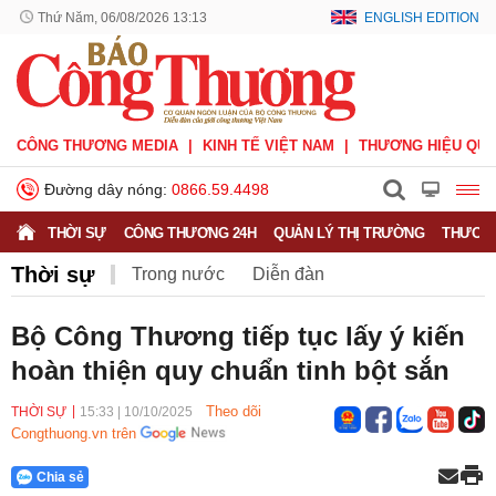
Thứ Năm, 06/08/2026 13:13
ENGLISH EDITION
CÔNG THƯƠNG MEDIA
KINH TẾ VIỆT NAM
THƯƠNG HIỆU QUỐ
Đường dây nóng:
0866.59.4498
THỜI SỰ
CÔNG THƯƠNG 24H
QUẢN LÝ THỊ TRƯỜNG
THƯƠNG
Thời sự
Trong nước
Diễn đàn
Hoạt động của Lãnh đạo Đảng, Nhà nước
Bộ Công Thương tiếp tục lấy ý kiến
hoàn thiện quy chuẩn tinh bột sắn
Bầu cử Quốc hội Khoá XVI
Theo dõi
THỜI SỰ
15:33
|
10/10/2025
Congthuong.vn trên
Chia sẻ