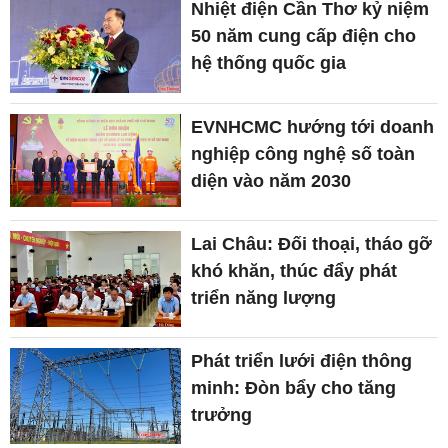
Nhiệt điện Cần Thơ kỷ niệm
50 năm cung cấp điện cho
hệ thống quốc gia
EVNHCMC hướng tới doanh
nghiệp công nghệ số toàn
diện vào năm 2030
Lai Châu: Đối thoại, tháo gỡ
khó khăn, thúc đẩy phát
triển năng lượng
Phát triển lưới điện thông
minh: Đòn bẩy cho tăng
trưởng