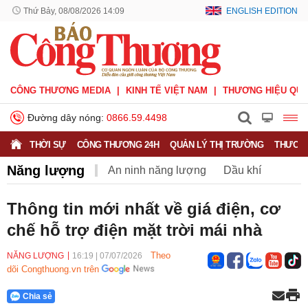
Thứ Bảy, 08/08/2026 14:09
ENGLISH EDITION
CÔNG THƯƠNG MEDIA
KINH TẾ VIỆT NAM
THƯƠNG HIỆU QUỐ
Đường dây nóng:
0866.59.4498
THỜI SỰ
CÔNG THƯƠNG 24H
QUẢN LÝ THỊ TRƯỜNG
THƯƠNG
Năng lượng
An ninh năng lượng
Dầu khí
Điện
Năng lượng tái tạo
Than
Tiết kiệm điện
Thông tin mới nhất về giá điện, cơ
chế hỗ trợ điện mặt trời mái nhà
Theo
NĂNG LƯỢNG
16:19
|
07/07/2026
dõi Congthuong.vn trên
Chia sẻ