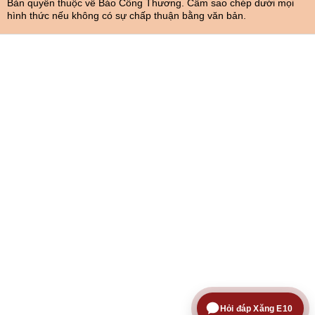
Bản quyền thuộc về Báo Công Thương. Cấm sao chép dưới mọi
hình thức nếu không có sự chấp thuận bằng văn bản.
Hỏi đáp Xăng E10