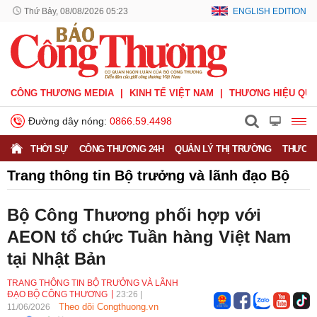
Thứ Bảy, 08/08/2026 05:23
ENGLISH EDITION
CÔNG THƯƠNG MEDIA
KINH TẾ VIỆT NAM
THƯƠNG HIỆU QUỐ
Đường dây nóng:
0866.59.4498
THỜI SỰ
CÔNG THƯƠNG 24H
QUẢN LÝ THỊ TRƯỜNG
THƯƠNG
Trang thông tin Bộ trưởng và lãnh đạo Bộ
Công Thương
Bộ Công Thương phối hợp với
AEON tổ chức Tuần hàng Việt Nam
tại Nhật Bản
TRANG THÔNG TIN BỘ TRƯỞNG VÀ LÃNH
ĐẠO BỘ CÔNG THƯƠNG
23:26
|
Theo dõi Congthuong.vn
11/06/2026