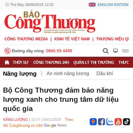
Thứ Bảy, 08/08/2026 13:32
ENGLISH EDITION
CÔNG THƯƠNG MEDIA
KINH TẾ VIỆT NAM
THƯƠNG HIỆU QUỐ
Đường dây nóng:
0866.59.4498
THỜI SỰ
CÔNG THƯƠNG 24H
QUẢN LÝ THỊ TRƯỜNG
THƯƠNG
Năng lượng
An ninh năng lượng
Dầu khí
Điện
Năng lượng tái tạo
Than
Tiết kiệm điện
Bộ Công Thương đảm bảo năng
lượng xanh cho trung tâm dữ liệu
quốc gia
Theo
NĂNG LƯỢNG
10:17
|
04/11/2025
dõi Congthuong.vn trên