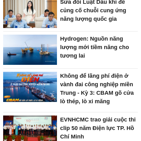
Sửa đổi Luật Dầu khí để
củng cố chuỗi cung ứng
năng lượng quốc gia
Hydrogen: Nguồn năng
lượng mới tiềm năng cho
tương lai
Không để lãng phí điện ở
vành đai công nghiệp miền
Trung - Kỳ 3: CBAM gõ cửa
lò thép, lò xi măng
EVNHCMC trao giải cuộc thi
clip 50 năm Điện lực TP. Hồ
Chí Minh