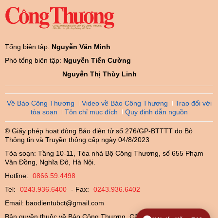
Tổng biên tập:
Nguyễn Văn Minh
Phó tổng biên tập:
Nguyễn Tiến Cường
Nguyễn Thị Thùy Linh
Về Báo Công Thương
Video về Báo Công Thương
Trao đổi với
tòa soạn
Tôn chỉ mục đích
Quy định dẫn nguồn
® Giấy phép hoạt động Báo điện tử số 276/GP-BTTTT do Bộ
Thông tin và Truyền thông cấp ngày 04/8/2023
Tòa soạn: Tầng 10-11, Tòa nhà Bộ Công Thương, số 655 Phạm
Văn Đồng, Nghĩa Đô, Hà Nội.
Hotline:
0866.59.4498
Tel:
0243.936.6400
- Fax:
0243.936.6402
Email:
baodientubct@gmail.com
Bản quyền thuộc về Báo Công Thương. Cấm sao chép dưới mọi