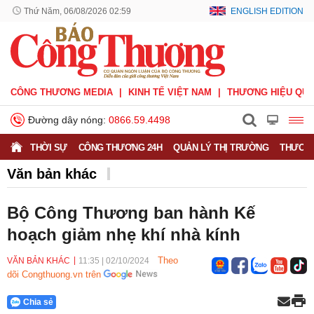
Thứ Năm, 06/08/2026 02:59
ENGLISH EDITION
CÔNG THƯƠNG MEDIA
KINH TẾ VIỆT NAM
THƯƠNG HIỆU QUỐ
Đường dây nóng:
0866.59.4498
THỜI SỰ
CÔNG THƯƠNG 24H
QUẢN LÝ THỊ TRƯỜNG
THƯƠNG
Văn bản khác
Bộ Công Thương ban hành Kế
hoạch giảm nhẹ khí nhà kính
Theo
VĂN BẢN KHÁC
11:35
|
02/10/2024
dõi Congthuong.vn trên
Chia sẻ