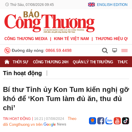
Thứ Sáu, 07/08/2026 09:45
ENGLISH EDITION
CÔNG THƯƠNG MEDIA
KINH TẾ VIỆT NAM
THƯƠNG HIỆU QUỐ
Đường dây nóng:
0866.59.4498
THỜI SỰ
CÔNG THƯƠNG 24H
QUẢN LÝ THỊ TRƯỜNG
THƯƠNG
Tin hoạt động
Bí thư Tỉnh ủy Kon Tum kiến nghị gỡ
khó để ‘Kon Tum làm đủ ăn, thu đủ
chi’
Theo
TIN HOẠT ĐỘNG
16:21
|
07/08/2024
dõi Congthuong.vn trên