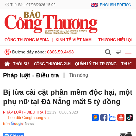
Thứ Sáu, 07/08/2026 15:02
ENGLISH EDITION
CÔNG THƯƠNG MEDIA
KINH TẾ VIỆT NAM
THƯƠNG HIỆU QUỐ
Đường dây nóng:
0866.59.4498
THỜI SỰ
CÔNG THƯƠNG 24H
QUẢN LÝ THỊ TRƯỜNG
THƯƠNG
Pháp luật - Điều tra
Tin nóng
Bị lừa cài cặt phần mềm độc hại, một
phụ nữ tại Đà Nẵng mất 5 tỷ đồng
PHÁP LUẬT - ĐIỀU TRA
22:19
|
08/08/2023
Theo dõi Congthuong.vn
trên
Chia sẻ