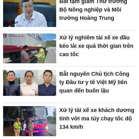
Bắt tạm giam Thứ trưởng
Bộ Nông nghiệp và Môi
trường Hoàng Trung
Xử lý nghiêm tài xế xe đầu
kéo lái xe quá thời gian trên
cao tốc
Bắt nguyên Chủ tịch Công
ty Đầu tư y tế Việt Mỹ liên
quan đến buôn lậu
Xử lý tài xế xe khách dương
tính với ma túy chạy tốc độ
134 km/h