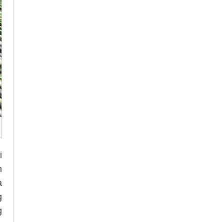
i
h
à
g
g