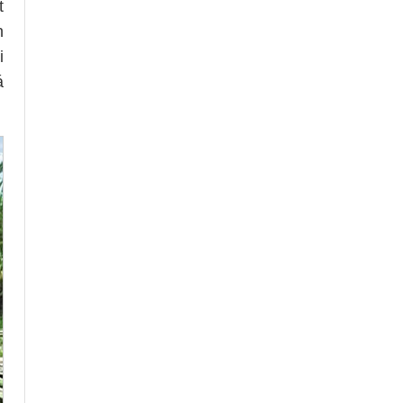
t
h
i
á