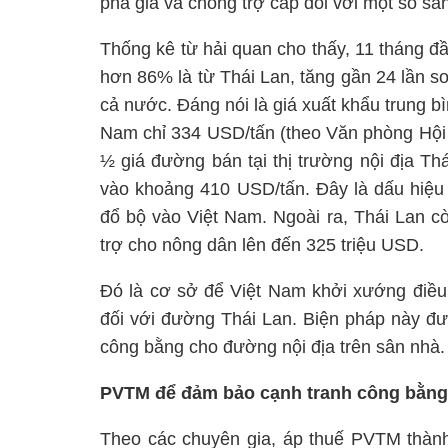
phá giá và chống trợ cấp đối với một số s
Thống kê từ hải quan cho thấy, 11 tháng đ
hơn 86% là từ Thái Lan, tăng gần 24 lần 
cả nước. Đáng nói là giá xuất khẩu trung b
Nam chỉ 334 USD/tấn (theo Văn phòng Hội
½ giá đường bán tại thị trường nội địa Th
vào khoảng 410 USD/tấn. Đây là dấu hiệu 
đổ bộ vào Việt Nam. Ngoài ra, Thái Lan c
trợ cho nông dân lên đến 325 triệu USD.
Đó là cơ sở để Việt Nam khởi xướng điều
đối với đường Thái Lan. Biện pháp này đư
công bằng cho đường nội địa trên sân nhà.
PVTM để đảm bảo cạnh tranh công bằng,
Theo các chuyên gia, áp thuế PVTM thành 