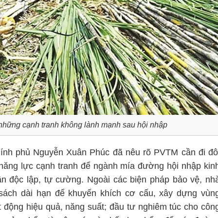
những cạnh tranh không lành mạnh sau hội nhập
hính phủ Nguyễn Xuân Phúc đã nêu rõ PVTM cần đi đô
o năng lực cạnh tranh để ngành mía đường hội nhập kin
hần độc lập, tự cường. Ngoài các biện pháp bảo vệ, nh
sách dài hạn để khuyến khích cơ cấu, xây dựng vùn
t động hiệu quả, năng suất; đầu tư nghiêm túc cho côn