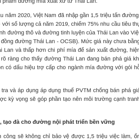
ản phẩm đường mía xuất xứ từ Thái Lan.
ầu năm 2020, Việt Nam đã nhập gần 1,5 triệu tấn đường
so với số lượng cả năm 2019, chiếm 75%
nhu cầu tiêu th
ình đường thô và đường tinh luyện của Thái Lan vào Việ
 đồng đường Thái Lan - OCSB). Mức giá này chưa bằn
ái Lan và thấp hơn chi phí mía để sản xuất đường, hiệ
rõ ràng cho thấy đường Thái Lan đang bán phá giá kh
òn có dấu hiệu trợ cấp cho ngành mía đường với gói h
 tra và áp dụng áp dụng thuế PVTM chống bán phá gi
ợc kỳ vọng sẽ góp phần tạo nên môi trường cạnh tran
 tạo đà cho đường nội phát triển bền vững
công sẽ không chỉ bảo vệ được 1,5 triệu việc làm, ổ