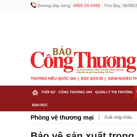
Đường dây nóng:
0866.59.4498
-
Thứ Bảy, 08/08/
THƯƠNG HIỆU QUỐC GIA
ĐỌC BÁO IN
GIẢM NGHÈO TH
THỜI SỰ
CÔNG THƯƠNG 24H
QUẢN LÝ THỊ TRƯỜNG
BẠN ĐỌC
Phòng vệ thương mại
Xuất nhập khẩu
Bảo vệ sản xuất trong