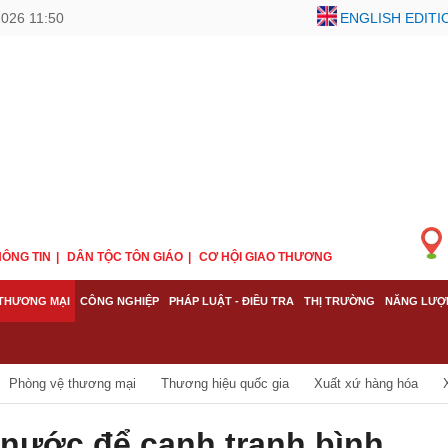
2026 11:50
ENGLISH EDITI
ÔNG TIN
DÂN TỘC TÔN GIÁO
CƠ HỘI GIAO THƯƠNG
THƯƠNG MẠI
CÔNG NGHIỆP
PHÁP LUẬT - ĐIỀU TRA
THỊ TRƯỜNG
NĂNG LƯỢ
Phòng vệ thương mại
Thương hiệu quốc gia
Xuất xứ hàng hóa
 nước để cạnh tranh bình