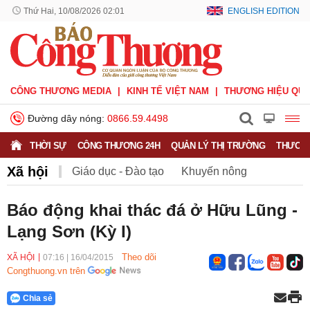
Thứ Hai, 10/08/2026 02:01
ENGLISH EDITION
CÔNG THƯƠNG MEDIA
KINH TẾ VIỆT NAM
THƯƠNG HIỆU QUỐ
Đường dây nóng:
0866.59.4498
THỜI SỰ
CÔNG THƯƠNG 24H
QUẢN LÝ THỊ TRƯỜNG
THƯƠNG
Xã hội
Giáo dục - Đào tạo
Khuyến nông
Môi trường
Nông nghiệp - nông thôn
Báo động khai thác đá ở Hữu Lũng -
Lạng Sơn (Kỳ I)
Phát triển bền vững
Sức khỏe
Việc làm
Theo dõi
XÃ HỘI
07:16
|
16/04/2015
Congthuong.vn trên
Chia sẻ