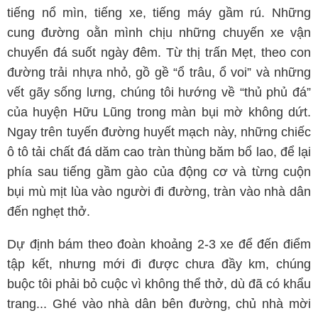
tiếng nổ mìn, tiếng xe, tiếng máy gầm rú. Những
cung đường oằn mình chịu những chuyến xe vận
chuyển đá suốt ngày đêm. Từ thị trấn Mẹt, theo con
đường trải nhựa nhỏ, gồ gề “ổ trâu, ổ voi” và những
vết gãy sống lưng, chúng tôi hướng về “thủ phủ đá”
của huyện Hữu Lũng trong màn bụi mờ không dứt.
Ngay trên tuyến đường huyết mạch này, những chiếc
ô tô tải chất đá dăm cao tràn thùng băm bổ lao, để lại
phía sau tiếng gầm gào của động cơ và từng cuộn
bụi mù mịt lùa vào người đi đường, tràn vào nhà dân
đến nghẹt thở.
Dự định bám theo đoàn khoảng 2-3 xe để đến điểm
tập kết, nhưng mới đi được chưa đầy km, chúng
buộc tôi phải bỏ cuộc vì không thể thở, dù đã có khẩu
trang... Ghé vào nhà dân bên đường, chủ nhà mời