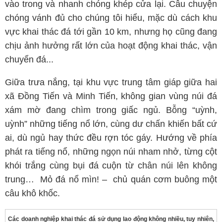
vào trong và nhanh chóng khép cửa lại. Câu chuyện
chóng vánh đủ cho chúng tôi hiểu, mặc dù cách khu
vực khai thác đá tới gần 10 km, nhưng họ cũng đang
chịu ảnh hưởng rất lớn của hoạt động khai thác, vận
chuyển đá...
Giữa trưa nắng, tại khu vực trung tâm giáp giữa hai
xã Đồng Tiến và Minh Tiến, không gian vùng núi đá
xám mờ đang chìm trong giấc ngủ. Bỗng “uỳnh,
uỳnh” những tiếng nổ lớn, cùng dư chấn khiến bất cứ
ai, dù ngủ hay thức đều rợn tóc gáy. Hướng về phía
phát ra tiếng nổ, những ngọn núi nham nhở, từng cột
khói trắng cùng bụi đá cuộn từ chân núi lên không
trung… Mỏ đá nổ mìn! – chủ quán cơm buông một
câu khô khốc.
Các doanh nghiệp khai thác đá sử dụng lao động không nhiều, tuy nhiên,