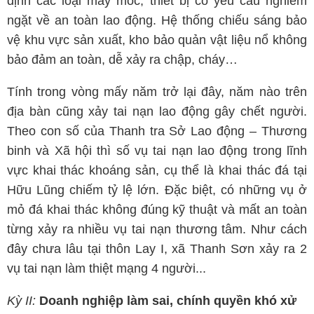
định các loại máy móc, thiết bị có yêu cầu nghiêm
ngặt về an toàn lao động. Hệ thống chiếu sáng bảo
vệ khu vực sản xuất, kho bảo quản vật liệu nổ không
bảo đảm an toàn, dễ xảy ra chập, cháy…
Tính trong vòng mấy năm trở lại đây, năm nào trên
địa bàn cũng xảy tai nạn lao động gây chết người.
Theo con số của Thanh tra Sở Lao động – Thương
binh và Xã hội thì số vụ tai nạn lao động trong lĩnh
vực khai thác khoáng sản, cụ thể là khai thác đá tại
Hữu Lũng chiếm tỷ lệ lớn. Đặc biệt, có những vụ ở
mỏ đá khai thác không đúng kỹ thuật và mất an toàn
từng xảy ra nhiều vụ tai nạn thương tâm. Như cách
đây chưa lâu tại thôn Lay I, xã Thanh Sơn xảy ra 2
vụ tai nạn làm thiệt mạng 4 người...
Kỳ II:
Doanh nghiệp làm sai, chính quyền khó xử