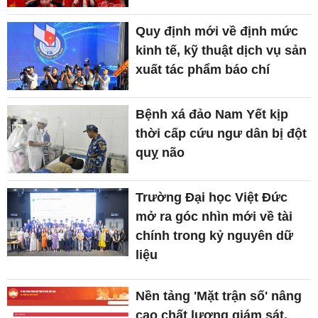
Quy định mới về định mức
kinh tế, kỹ thuật dịch vụ sản
xuất tác phẩm báo chí
Bệnh xá đảo Nam Yết kịp
thời cấp cứu ngư dân bị đột
quỵ não
Trường Đại học Việt Đức
mở ra góc nhìn mới về tài
chính trong kỷ nguyên dữ
liệu
Nền tảng 'Mặt trận số' nâng
cao chất lượng giám sát,