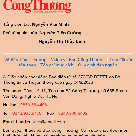
Tổng biên tập:
Nguyễn Văn Minh
Phó tổng biên tập:
Nguyễn Tiến Cường
Nguyễn Thị Thùy Linh
Về Báo Công Thương
Video về Báo Công Thương
Trao đổi với
tòa soạn
Tôn chỉ mục đích
Quy định dẫn nguồn
® Giấy phép hoạt động Báo điện tử số 276/GP-BTTTT do Bộ
Thông tin và Truyền thông cấp ngày 04/8/2023
Tòa soạn: Tầng 10-11, Tòa nhà Bộ Công Thương, số 655 Phạm
Văn Đồng, Nghĩa Đô, Hà Nội.
Hotline:
0866.59.4498
Tel:
0243.936.6400
- Fax:
0243.936.6402
Email:
baodientubct@gmail.com
Bản quyền thuộc về Báo Công Thương. Cấm sao chép dưới mọi
hình thức nếu không có sự chấp thuận bằng văn bản.