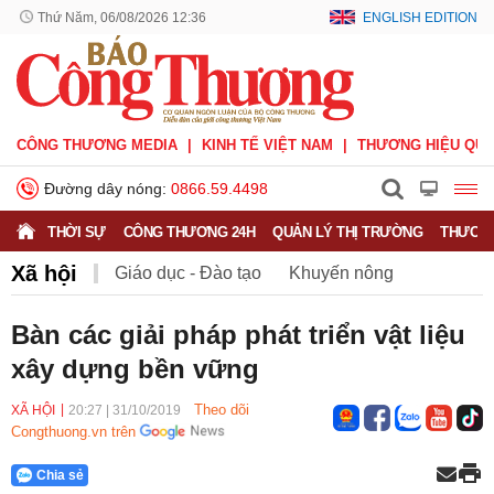
Thứ Năm, 06/08/2026 12:36
ENGLISH EDITION
CÔNG THƯƠNG MEDIA
KINH TẾ VIỆT NAM
THƯƠNG HIỆU QUỐ
Đường dây nóng:
0866.59.4498
THỜI SỰ
CÔNG THƯƠNG 24H
QUẢN LÝ THỊ TRƯỜNG
THƯƠNG
Xã hội
Giáo dục - Đào tạo
Khuyến nông
Môi trường
Nông nghiệp - nông thôn
Bàn các giải pháp phát triển vật liệu
xây dựng bền vững
Phát triển bền vững
Sức khỏe
Việc làm
Theo dõi
XÃ HỘI
20:27
|
31/10/2019
Congthuong.vn trên
Chia sẻ