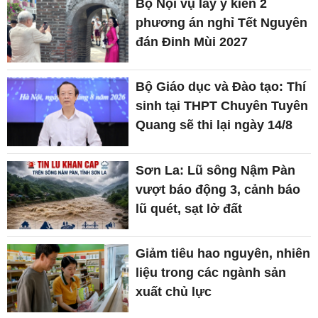
Bộ Nội vụ lấy ý kiến 2
phương án nghỉ Tết Nguyên
đán Đinh Mùi 2027
Bộ Giáo dục và Đào tạo: Thí
sinh tại THPT Chuyên Tuyên
Quang sẽ thi lại ngày 14/8
Sơn La: Lũ sông Nậm Pàn
vượt báo động 3, cảnh báo
lũ quét, sạt lở đất
Giảm tiêu hao nguyên, nhiên
liệu trong các ngành sản
xuất chủ lực