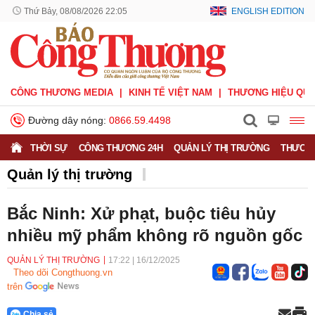
Thứ Bảy, 08/08/2026 22:05
ENGLISH EDITION
CÔNG THƯƠNG MEDIA
KINH TẾ VIỆT NAM
THƯƠNG HIỆU QUỐ
Đường dây nóng:
0866.59.4498
THỜI SỰ
CÔNG THƯƠNG 24H
QUẢN LÝ THỊ TRƯỜNG
THƯƠNG
Quản lý thị trường
Bắc Ninh: Xử phạt, buộc tiêu hủy
nhiều mỹ phẩm không rõ nguồn gốc
QUẢN LÝ THỊ TRƯỜNG
17:22
|
16/12/2025
Theo dõi Congthuong.vn
trên
Chia sẻ