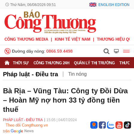
Thứ Năm, 06/08/2026 09:51
ENGLISH EDITION
CÔNG THƯƠNG MEDIA
KINH TẾ VIỆT NAM
THƯƠNG HIỆU QUỐ
Đường dây nóng:
0866.59.4498
THỜI SỰ
CÔNG THƯƠNG 24H
QUẢN LÝ THỊ TRƯỜNG
THƯƠNG
Pháp luật - Điều tra
Tin nóng
Bà Rịa – Vũng Tàu: Công ty Đồi Dừa
– Hoàn Mỹ nợ hơn 33 tỷ đồng tiền
thuế
PHÁP LUẬT - ĐIỀU TRA
15:05
|
04/07/2024
Theo dõi Congthuong.vn
trên