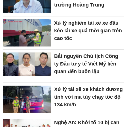
trường Hoàng Trung
Xử lý nghiêm tài xế xe đầu
kéo lái xe quá thời gian trên
cao tốc
Bắt nguyên Chủ tịch Công
ty Đầu tư y tế Việt Mỹ liên
quan đến buôn lậu
Xử lý tài xế xe khách dương
tính với ma túy chạy tốc độ
134 km/h
Nghệ An: Khởi tố 10 bị can