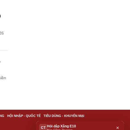
n
26
,
miền
NG
HỘI NHẬP - QUỐC TẾ
TIÊU DÙNG - KHUYẾN MẠI
Hỏi đáp Xăng E10
×
CT
Báo Công Thương