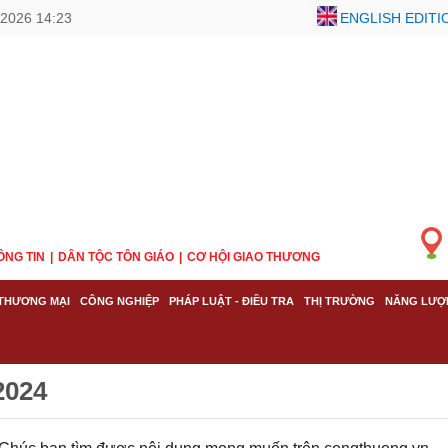
/2026 14:23
ENGLISH EDITI
ÔNG TIN
DÂN TỘC TÔN GIÁO
CƠ HỘI GIAO THƯƠNG
THƯƠNG MẠI
CÔNG NGHIỆP
PHÁP LUẬT - ĐIỀU TRA
THỊ TRƯỜNG
NĂNG LƯỢ
2024