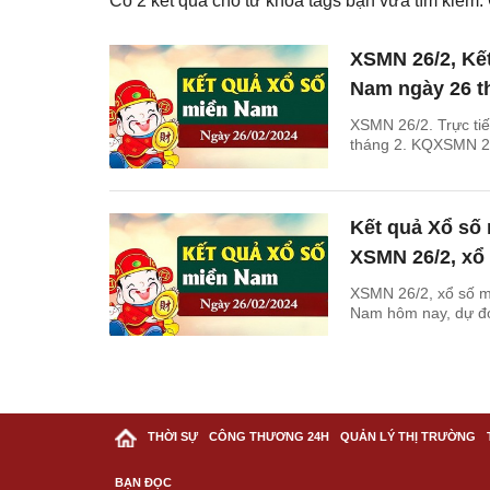
Có
2
kết quả cho từ khóa tags bạn vừa tìm kiếm
XSMN 26/2, Kế
Nam ngày 26 th
XSMN 26/2. Trực ti
tháng 2. KQXSMN 26
Kết quả Xổ số
XSMN 26/2, xổ
XSMN 26/2, xổ số m
Nam hôm nay, dự đo
THỜI SỰ
CÔNG THƯƠNG 24H
QUẢN LÝ THỊ TRƯỜNG
BẠN ĐỌC