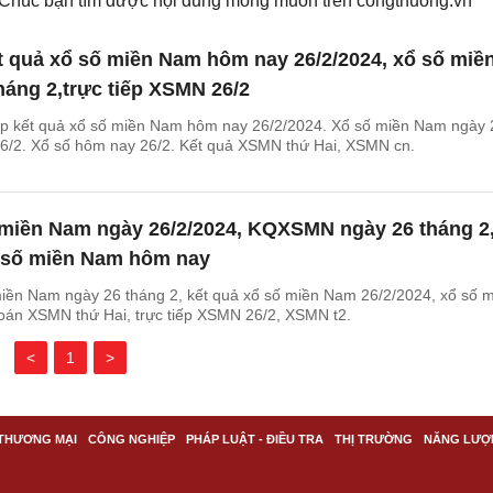
. Chúc bạn tìm được nội dung mong muốn trên
congthuong.vn
t quả xổ số miền Nam hôm nay 26/2/2024, xổ số miề
áng 2,trực tiếp XSMN 26/2
ếp kết quả xổ số miền Nam hôm nay 26/2/2024. Xổ số miền Nam ngày 
/2. Xổ số hôm nay 26/2. Kết quả XSMN thứ Hai, XSMN cn.
 miền Nam ngày 26/2/2024, KQXSMN ngày 26 tháng 2
 số miền Nam hôm nay
iền Nam ngày 26 tháng 2, kết quả xổ số miền Nam 26/2/2024, xổ số 
án XSMN thứ Hai, trực tiếp XSMN 26/2, XSMN t2.
<
1
>
THƯƠNG MẠI
CÔNG NGHIỆP
PHÁP LUẬT - ĐIỀU TRA
THỊ TRƯỜNG
NĂNG LƯỢ