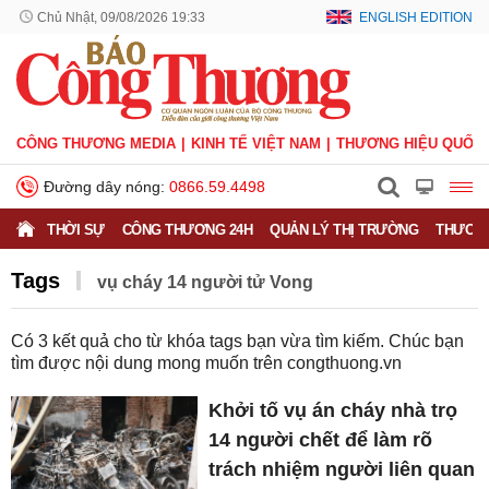
Chủ Nhật, 09/08/2026 19:33
ENGLISH EDITION
CÔNG THƯƠNG MEDIA
KINH TẾ VIỆT NAM
THƯƠNG HIỆU QUỐC 
Đường dây nóng:
0866.59.4498
THỜI SỰ
CÔNG THƯƠNG 24H
QUẢN LÝ THỊ TRƯỜNG
THƯƠNG
Tags
vụ cháy 14 người tử Vong
Có
3
kết quả cho từ khóa tags bạn vừa tìm kiếm. Chúc bạn
tìm được nội dung mong muốn trên
congthuong.vn
Khởi tố vụ án cháy nhà trọ
14 người chết để làm rõ
trách nhiệm người liên quan