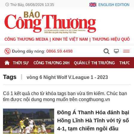
Thứ Bảy, 08/08/2026 13:35
ENGLISH EDITION
CÔNG THƯƠNG MEDIA
KINH TẾ VIỆT NAM
THƯƠNG HIỆU QUỐC 
Đường dây nóng:
0866.59.4498
THỜI SỰ
CÔNG THƯƠNG 24H
QUẢN LÝ THỊ TRƯỜNG
THƯƠNG
Tags
vòng 6 Night Wolf V.League 1 - 2023
Có
1
kết quả cho từ khóa tags bạn vừa tìm kiếm. Chúc bạn
tìm được nội dung mong muốn trên
congthuong.vn
Đông Á Thanh Hóa đánh bại
Hồng Lĩnh Hà Tĩnh với tỷ số
4-1, tạm chiếm ngôi đầu