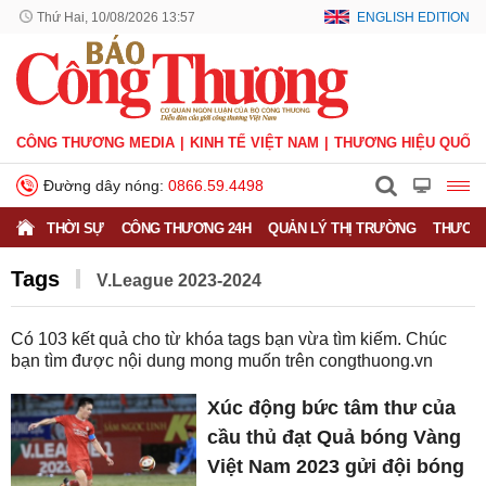
Thứ Hai, 10/08/2026 13:57
ENGLISH EDITION
CÔNG THƯƠNG MEDIA
KINH TẾ VIỆT NAM
THƯƠNG HIỆU QUỐC 
Đường dây nóng:
0866.59.4498
THỜI SỰ
CÔNG THƯƠNG 24H
QUẢN LÝ THỊ TRƯỜNG
THƯƠNG
Tags
V.League 2023-2024
Có
103
kết quả cho từ khóa tags bạn vừa tìm kiếm. Chúc
bạn tìm được nội dung mong muốn trên
congthuong.vn
Xúc động bức tâm thư của
cầu thủ đạt Quả bóng Vàng
Việt Nam 2023 gửi đội bóng