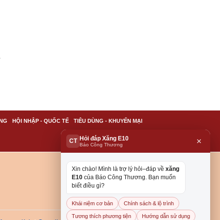
à
NG
HỘI NHẬP - QUỐC TẾ
TIÊU DÙNG - KHUYẾN MẠI
Hỏi đáp Xăng E10
×
CT
Báo Công Thương
Xin chào! Mình là trợ lý hỏi–đáp về
xăng
E10
của Báo Công Thương. Bạn muốn
biết điều gì?
Khái niệm cơ bản
Chính sách & lộ trình
Tương thích phương tiện
Hướng dẫn sử dụng