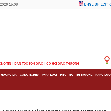
2026 15:08
ENGLISH EDITI
ÔNG TIN
DÂN TỘC TÔN GIÁO
CƠ HỘI GIAO THƯƠNG
THƯƠNG MẠI
CÔNG NGHIỆP
PHÁP LUẬT - ĐIỀU TRA
THỊ TRƯỜNG
NĂNG LƯỢ