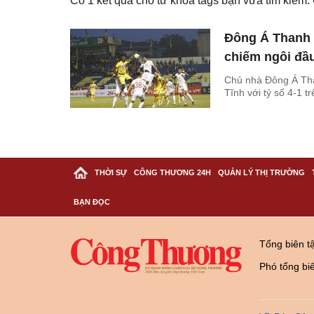
Có
1
kết quả cho từ khóa tags bạn vừa tìm kiếm
Đông Á Thanh H
chiếm ngôi đầ
Chủ nhà Đông Á Th
Tĩnh với tỷ số 4-1 
THỜI SỰ
CÔNG THƯƠNG 24H
QUẢN LÝ THỊ TRƯỜNG
BẠN ĐỌC
Tổng biên t
Phó tổng bi