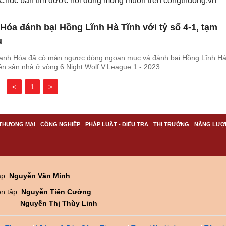
. Chúc bạn tìm được nội dung mong muốn trên
congthuong.vn
óa đánh bại Hồng Lĩnh Hà Tĩnh với tỷ số 4-1, tạm
u
anh Hóa đã có màn ngược dòng ngoạn mục và đánh bại Hồng Lĩnh H
trên sân nhà ở vòng 6 Night Wolf V.League 1 - 2023.
<
1
>
THƯƠNG MẠI
CÔNG NGHIỆP
PHÁP LUẬT - ĐIỀU TRA
THỊ TRƯỜNG
NĂNG LƯỢ
ập:
Nguyễn Văn Minh
ên tập:
Nguyễn Tiến Cường
Nguyễn Thị Thùy Linh