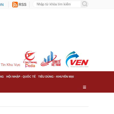
ON
RSS
Tin Khu Vực
NG
HỘI NHẬP - QUỐC TẾ
TIÊU DÙNG - KHUYẾN MẠI