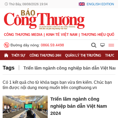
Thứ Bảy, 08/08/2026 19:04
ENGLISH EDITION
CÔNG THƯƠNG MEDIA
KINH TẾ VIỆT NAM
THƯƠNG HIỆU QUỐC 
Đường dây nóng:
0866.59.4498
THỜI SỰ
CÔNG THƯƠNG 24H
QUẢN LÝ THỊ TRƯỜNG
THƯƠNG
Tags
Triển lãm ngành công nghiệp bán dẫn Việt Na
Có
1
kết quả cho từ khóa tags bạn vừa tìm kiếm. Chúc bạn
tìm được nội dung mong muốn trên
congthuong.vn
Triển lãm ngành công
nghiệp bán dẫn Việt Nam
2024