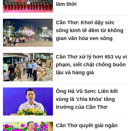
lâm thời
Cần Thơ: Khơi dậy sức
sống kinh tế đêm từ không
gian văn hóa ven sông
Cần Thơ xử lý hơn 653 vụ vi
phạm, siết chặt chống buôn
lậu và hàng giả
Ông Hà Vũ Sơn: Liên kết
vùng là 'chìa khóa' tăng
trưởng của Cần Thơ
Cần Thơ quyết giải ngân