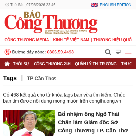
Thứ Sáu, 07/08/2026 23:46
ENGLISH EDITION
CÔNG THƯƠNG MEDIA
KINH TẾ VIỆT NAM
THƯƠNG HIỆU QUỐC 
Đường dây nóng:
0866.59.4498
THỜI SỰ
CÔNG THƯƠNG 24H
QUẢN LÝ THỊ TRƯỜNG
THƯƠNG
Tags
TP Cần Thơ:
Có
468
kết quả cho từ khóa tags bạn vừa tìm kiếm. Chúc
bạn tìm được nội dung mong muốn trên
congthuong.vn
Bổ nhiệm ông Ngô Thái
Chân làm Giám đốc Sở
Công Thương TP. Cần Thơ