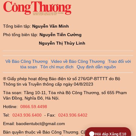
Tổng biên tập:
Nguyễn Văn Minh
Phó tổng biên tập:
Nguyễn Tiến Cường
Nguyễn Thị Thùy Linh
Về Báo Công Thương
Video về Báo Công Thương
Trao đổi với
tòa soạn
Tôn chỉ mục đích
Quy định dẫn nguồn
® Giấy phép hoạt động Báo điện tử số 276/GP-BTTTT do Bộ
Thông tin và Truyền thông cấp ngày 04/8/2023
Tòa soạn: Tầng 10-11, Tòa nhà Bộ Công Thương, số 655 Phạm
Văn Đồng, Nghĩa Đô, Hà Nội.
Hotline:
0866.59.4498
Tel:
0243.936.6400
- Fax:
0243.936.6402
Email:
baodientubct@gmail.com
Bản quyền thuộc về Báo Công Thương. Cấm sao chép dưới mọi
Hỏi đáp Xăng E10