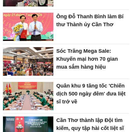
Ông Đỗ Thanh Bình làm Bí
thư Thành ủy Cần Thơ
Sóc Trăng Mega Sale:
Khuyến mại hơn 70 gian
mua sắm hàng hiệu
Quân khu 9 tăng tốc 'Chiến
dịch 500 ngày đêm' đưa liệt
sĩ trở về
Cần Thơ thành lập Đội tìm
kiếm, quy tập hài cốt liệt sĩ