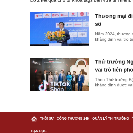
Có
2
kết quả cho từ khóa tags bạn vừa tìm kiếm
Thương mại điệ
số
Năm 2024, thương mạ
khẳng định vai trò t
Thứ trưởng Ng
vai trò tiên ph
Theo Thứ trưởng Bộ
khẳng định được vai 
THỜI SỰ
CÔNG THƯƠNG 24H
QUẢN LÝ THỊ TRƯỜNG
BẠN ĐỌC