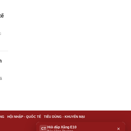
tế
c
h
ã
NG
HỘI NHẬP - QUỐC TẾ
TIÊU DÙNG - KHUYẾN MẠI
Hỏi đáp Xăng E10
×
CT
Báo Công Thương