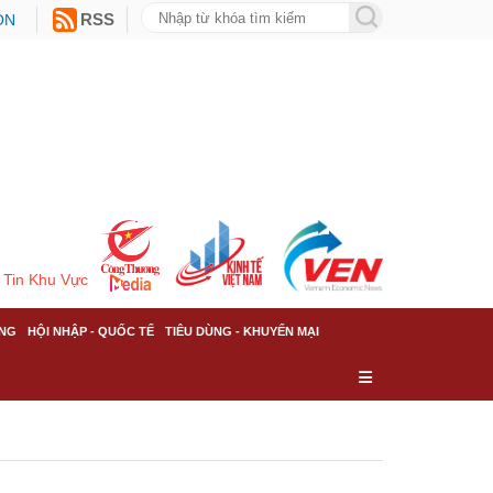
ON
RSS
Tin Khu Vực
NG
HỘI NHẬP - QUỐC TẾ
TIÊU DÙNG - KHUYẾN MẠI