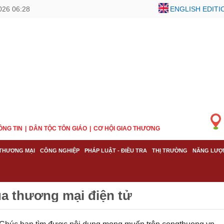
026 06:28
ENGLISH EDITI
ÔNG TIN
DÂN TỘC TÔN GIÁO
CƠ HỘI GIAO THƯƠNG
THƯƠNG MẠI
CÔNG NGHIỆP
PHÁP LUẬT - ĐIỀU TRA
THỊ TRƯỜNG
NĂNG LƯỢ
ủa thương mại điện tử