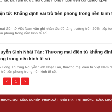
. Chúc bạn tìm được nội dung mong muốn trên
congthuong.vn
n tử: Khẳng định vai trò tiên phong trong nền kinh 
i điện tử Việt Nam vẫn ghi nhận tốc độ tăng trưởng trên 20%, tiếp tụ
iên phong trong nền kinh tế số.
uyễn Sinh Nhật Tân: Thương mại điện tử khẳng địn
ong trong nền kinh tế số
 Công Thương Nguyễn Sinh Nhật Tân, thương mại điện tử Việt Nam đ
trò tiên phong trong nền kinh tế số.
<
1
>
THƯƠNG MẠI
CÔNG NGHIỆP
PHÁP LUẬT - ĐIỀU TRA
THỊ TRƯỜNG
NĂNG LƯỢ