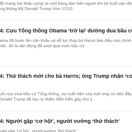
đã mang hai khẩu súng và một băng đạn bên người khi tới buổi vận đ
ổng thống Mỹ Donald Trump hôm 12/10.
4: Cựu Tổng thống Obama ‘trở lại’ đường đua bầu 
ma đã bước lên sân khấu và nỗ lực thay bà Harris làm điều mà chính
hăn, đó là vận động để vượt qua cuộc bầu cử.
4: Thử thách mới cho bà Harris; ông Trump nhận ‘c
uối của mùa bầu cử Tổng thống, sự xuất hiện của một ứng cử viên đầy
onald Trump đã tạo ra nhiều diễn biến gây chú ý.
: Người gặp ‘cơ hội’, người vướng ‘thử thách’
ời gặp ‘cơ hội’, người vướng ‘thử thách’