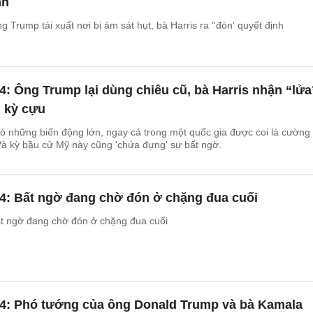
nh
Trump tái xuất nơi bị ám sát hụt, bà Harris ra ''đòn' quyết định
: Ông Trump lại dùng chiêu cũ, bà Harris nhận “lửa
h kỳ cựu
ó những biến động lớn, ngay cả trong một quốc gia được coi là cường
 Và kỳ bầu cử Mỹ này cũng 'chứa đựng' sự bất ngờ.
4: Bất ngờ đang chờ đón ở chặng đua cuối
t ngờ đang chờ đón ở chặng đua cuối
4: Phó tướng của ông Donald Trump và bà Kamala