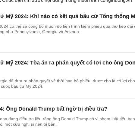
ếm. Chúc bạn tìm được nội dung mong muốn trên
congthuong.vn
cử Mỹ 2024: Khi nào có kết quả bầu cử Tổng thống 
024 có thể sẽ công bố muộn do tiến trình kiểm phiếu qua thư kéo dài 
ng như Pennsylvania, Georgia và Arizona.
cử Mỹ 2024: Tòa án ra phán quyết có lợi cho ông Do
rgia đã đưa ra phán quyết về thời hạn bỏ phiếu, được cho là có lợi ch
 cuộc bầu cử Mỹ 2024.
: Ông Donald Trump bất ngờ bị điều tra?
ona đang điều tra liệu rằng ông Donald Trump có vi phạm luật tiểu ba
ói một cựu nghị sĩ nên bị bắn.