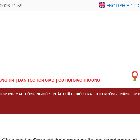
2026 21:59
ENGLISH EDITI
ÔNG TIN
DÂN TỘC TÔN GIÁO
CƠ HỘI GIAO THƯƠNG
THƯƠNG MẠI
CÔNG NGHIỆP
PHÁP LUẬT - ĐIỀU TRA
THỊ TRƯỜNG
NĂNG LƯỢ