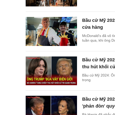
Bầu cử Mỹ 2024
cửa hàng
McDonald's đã vô tì
tuần qua, khi ông D
Bầu cử Mỹ 2024
thu hút khối cử
Bầu cử Mỹ 2024: Ông 
trọng
Bầu cử Mỹ 2024
'phản đòn' quyế
Bà Harris đã nhắc đ