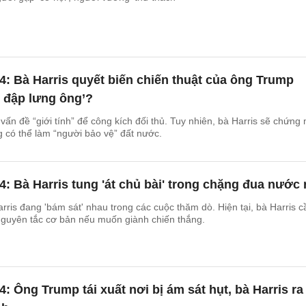
: Bà Harris quyết biến chiến thuật của ông Trump
 đập lưng ông’?
vấn đề “giới tính” để công kích đối thủ. Tuy nhiên, bà Harris sẽ chứng
g có thể làm “người bảo vệ” đất nước.
: Bà Harris tung 'át chủ bài' trong chặng đua nước 
ris đang 'bám sát' nhau trong các cuộc thăm dò. Hiện tại, bà Harris c
nguyên tắc cơ bản nếu muốn giành chiến thắng.
: Ông Trump tái xuất nơi bị ám sát hụt, bà Harris ra