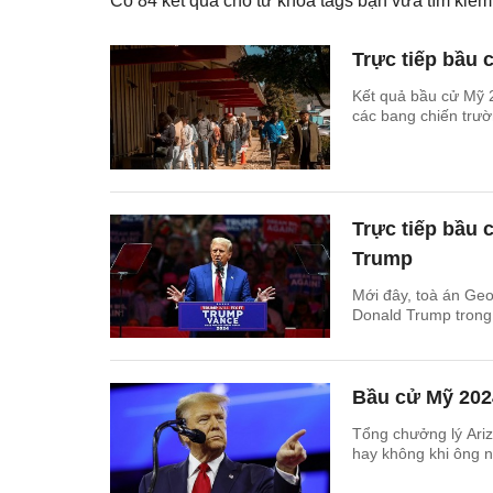
Có
84
kết quả cho từ khóa tags bạn vừa tìm ki
Trực tiếp bầu 
Kết quả bầu cử Mỹ 2
các bang chiến trườ
Trực tiếp bầu 
Trump
Mới đây, toà án Geo
Donald Trump trong
Bầu cử Mỹ 2024
Tổng chưởng lý Ariz
hay không khi ông n