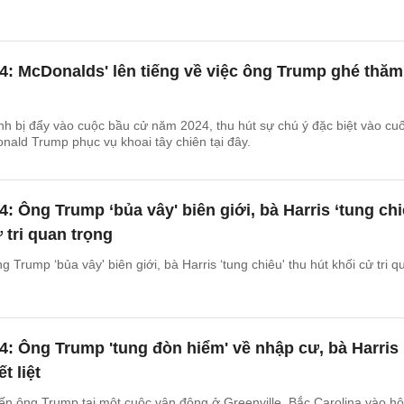
: McDonalds' lên tiếng về việc ông Trump ghé thăm
nh bị đẩy vào cuộc bầu cử năm 2024, thu hút sự chú ý đặc biệt vào cuố
onald Trump phục vụ khoai tây chiên tại đây.
: Ông Trump ‘bủa vây' biên giới, bà Harris ‘tung chi
 tri quan trọng
Trump ‘bủa vây' biên giới, bà Harris ‘tung chiêu' thu hút khối cử tri q
: Ông Trump 'tung đòn hiểm' về nhập cư, bà Harris
t liệt
ến ông Trump tại một cuộc vận động ở Greenville, Bắc Carolina vào h