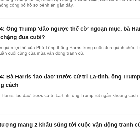
không công bố hồ sơ bệnh án gần đây.
4: Ông Trump 'đảo ngược thế cờ' ngoạn mục, bà Har
g chặng đua cuối?
 giảm lợi thế của Phó Tổng thống Harris trong cuộc đua giành chức 
tuần cuối cùng của mùa vận động tranh cử.
: Bà Harris 'lao đao' trước cử tri La-tinh, ông Trum
ng cách
Harris 'lao đao' trước cử tri La-tinh, ông Trump rút ngắn khoảng cách
 tượng mang 2 khẩu súng tới cuộc vận động tranh c
p