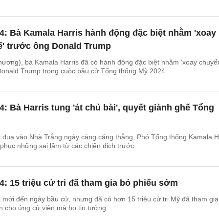
4: Bà Kamala Harris hành động đặc biệt nhằm 'xoay
ế' trước ông Donald Trump
phương), bà Kamala Harris đã có hành động đặc biệt nhằm 'xoay chuyể
 Donald Trump trong cuộc bầu cử Tổng thống Mỹ 2024.
: Bà Harris tung 'át chủ bài', quyết giành ghế Tổng
c đua vào Nhà Trắng ngày càng căng thẳng, Phó Tổng thống Kamala H
phục những sai lầm từ các chiến dịch trước.
: 15 triệu cử tri đã tham gia bỏ phiếu sớm
 mới đến ngày bầu cử, nhưng đã có hơn 15 triệu cử tri Mỹ đã tham gia
 cho ứng cử viên mà họ tin tưởng.