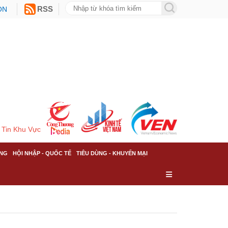
ON
RSS
Tin Khu Vực
NG
HỘI NHẬP - QUỐC TẾ
TIÊU DÙNG - KHUYẾN MẠI