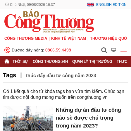
Chủ Nhật, 09/08/2026 16:37
ENGLISH EDITION
CÔNG THƯƠNG MEDIA
KINH TẾ VIỆT NAM
THƯƠNG HIỆU QUỐC 
Đường dây nóng:
0866.59.4498
THỜI SỰ
CÔNG THƯƠNG 24H
QUẢN LÝ THỊ TRƯỜNG
THƯƠNG
Tags
thúc đẩy đầu tư công năm 2023
Có
1
kết quả cho từ khóa tags bạn vừa tìm kiếm. Chúc bạn
tìm được nội dung mong muốn trên
congthuong.vn
Những dự án đầu tư công
nào sẽ được chú trọng
trong năm 2023?