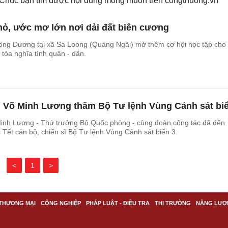
. Chúc bạn tìm được nội dung mong muốn trên
congthuong.vn
hỏ, ước mơ lớn nơi dải đất biên cương
g Dương tại xã Sa Loong (Quảng Ngãi) mở thêm cơ hội học tập cho 
 tỏa nghĩa tình quân - dân.
Võ Minh Lương thăm Bộ Tư lệnh Vùng Cảnh sát biể
nh Lương - Thứ trưởng Bộ Quốc phòng - cùng đoàn công tác đã đến
c Tết cán bộ, chiến sĩ Bộ Tư lệnh Vùng Cảnh sát biển 3.
<
1
>
THƯƠNG MẠI
CÔNG NGHIỆP
PHÁP LUẬT - ĐIỀU TRA
THỊ TRƯỜNG
NĂNG LƯỢ