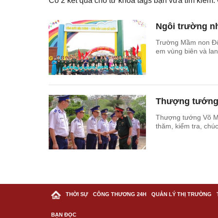
Có
2
kết quả cho từ khóa tags bạn vừa tìm kiếm
Ngôi trường n
Trường Mầm non Đôn
em vùng biên và lan
Thượng tướng 
Thượng tướng Võ Mi
thăm, kiểm tra, chú
THỜI SỰ
CÔNG THƯƠNG 24H
QUẢN LÝ THỊ TRƯỜNG
BẠN ĐỌC