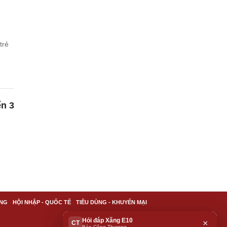
trẻ
n 3
NG
HỘI NHẬP - QUỐC TẾ
TIÊU DÙNG - KHUYẾN MẠI
Hỏi đáp Xăng E10
×
CT
Báo Công Thương