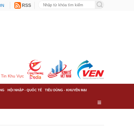
ON
RSS
Tin Khu Vực
NG
HỘI NHẬP - QUỐC TẾ
TIÊU DÙNG - KHUYẾN MẠI