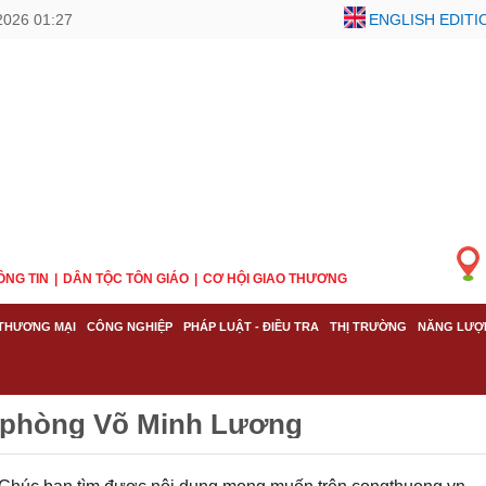
2026 01:27
ENGLISH EDITI
ÔNG TIN
DÂN TỘC TÔN GIÁO
CƠ HỘI GIAO THƯƠNG
THƯƠNG MẠI
CÔNG NGHIỆP
PHÁP LUẬT - ĐIỀU TRA
THỊ TRƯỜNG
NĂNG LƯỢ
 phòng Võ Minh Lương