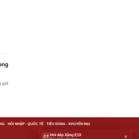
ong
g giữ
NG
HỘI NHẬP - QUỐC TẾ
TIÊU DÙNG - KHUYẾN MẠI
Hỏi đáp Xăng E10
×
CT
Báo Công Thương