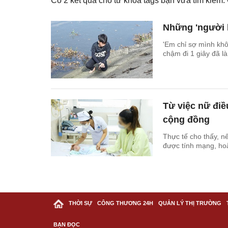
Có
2
kết quả cho từ khóa tags bạn vừa tìm kiếm
Những 'người 
'Em chỉ sợ mình khô
chậm đi 1 giây đã là
Từ việc nữ điề
cộng đồng
Thực tế cho thấy, n
được tính mạng, hoặ
THỜI SỰ
CÔNG THƯƠNG 24H
QUẢN LÝ THỊ TRƯỜNG
BẠN ĐỌC