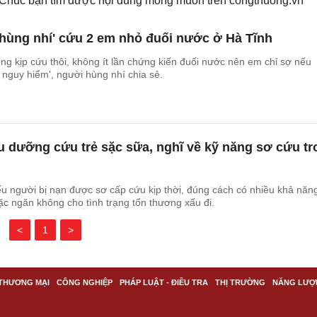
. Chúc bạn tìm được nội dung mong muốn trên
congthuong.vn
hùng nhí' cứu 2 em nhỏ đuối nước ở Hà Tĩnh
ng kịp cứu thôi, không ít lần chứng kiến đuối nước nên em chỉ sợ nếu
 nguy hiểm', người hùng nhí chia sẻ.
u dưỡng cứu trẻ sặc sữa, nghĩ về kỹ năng sơ cứu tr
ếu người bị nạn được sơ cấp cứu kịp thời, đúng cách có nhiều khả năn
c ngăn không cho tình trạng tổn thương xấu đi.
<
1
>
THƯƠNG MẠI
CÔNG NGHIỆP
PHÁP LUẬT - ĐIỀU TRA
THỊ TRƯỜNG
NĂNG LƯỢ