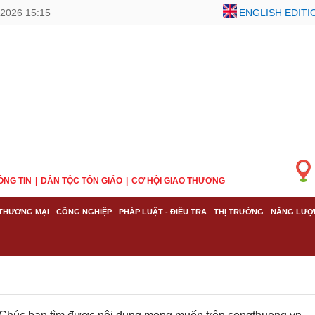
/2026 15:15
ENGLISH EDITI
ÔNG TIN
DÂN TỘC TÔN GIÁO
CƠ HỘI GIAO THƯƠNG
THƯƠNG MẠI
CÔNG NGHIỆP
PHÁP LUẬT - ĐIỀU TRA
THỊ TRƯỜNG
NĂNG LƯỢ