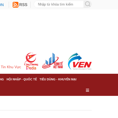
ON
RSS
Tin Khu Vực
NG
HỘI NHẬP - QUỐC TẾ
TIÊU DÙNG - KHUYẾN MẠI