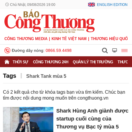
Chủ Nhật, 09/08/2026 19:00
ENGLISH EDITION
CÔNG THƯƠNG MEDIA
KINH TẾ VIỆT NAM
THƯƠNG HIỆU QUỐC 
Đường dây nóng:
0866.59.4498
THỜI SỰ
CÔNG THƯƠNG 24H
QUẢN LÝ THỊ TRƯỜNG
THƯƠNG
Tags
Shark Tank mùa 5
Có
2
kết quả cho từ khóa tags bạn vừa tìm kiếm. Chúc bạn
tìm được nội dung mong muốn trên
congthuong.vn
Shark Hùng Anh giành được
startup cuối cùng của
Thương vụ Bạc tỷ mùa 5