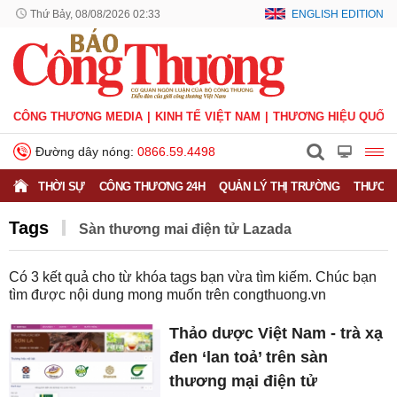
Thứ Bảy, 08/08/2026 02:33
ENGLISH EDITION
CÔNG THƯƠNG MEDIA
KINH TẾ VIỆT NAM
THƯƠNG HIỆU QUỐC 
Đường dây nóng:
0866.59.4498
THỜI SỰ
CÔNG THƯƠNG 24H
QUẢN LÝ THỊ TRƯỜNG
THƯƠNG
Tags
Sàn thương mai điện tử Lazada
Có
3
kết quả cho từ khóa tags bạn vừa tìm kiếm. Chúc bạn
tìm được nội dung mong muốn trên
congthuong.vn
Thảo dược Việt Nam - trà xạ
đen ‘lan toả’ trên sàn
thương mại điện tử