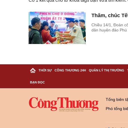
Có
1
kết quả cho từ khóa tags bạn vừa tìm kiếm
Thăm, chúc Tế
Chiều 14/1, Đoàn c
dân huyện đảo Phú 
THỜI SỰ
CÔNG THƯƠNG 24H
QUẢN LÝ THỊ TRƯỜNG
BẠN ĐỌC
Tổng biên t
Phó tổng bi