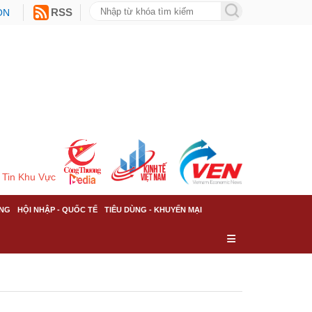
ON
RSS
Tin Khu Vực
NG
HỘI NHẬP - QUỐC TẾ
TIÊU DÙNG - KHUYẾN MẠI