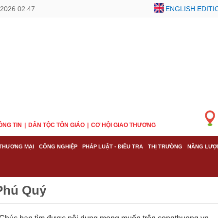
2026 02:47
ENGLISH EDITI
ÔNG TIN
DÂN TỘC TÔN GIÁO
CƠ HỘI GIAO THƯƠNG
THƯƠNG MẠI
CÔNG NGHIỆP
PHÁP LUẬT - ĐIỀU TRA
THỊ TRƯỜNG
NĂNG LƯỢ
Phú Quý