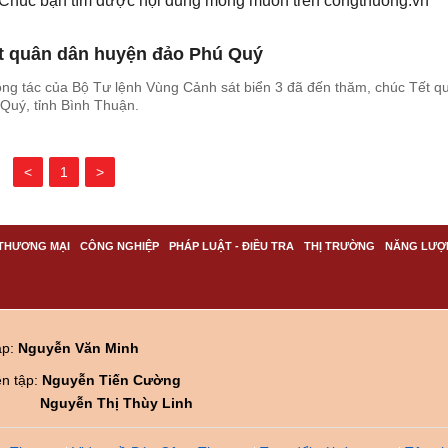
. Chúc bạn tìm được nội dung mong muốn trên
congthuong.vn
t quân dân huyện đảo Phú Quý
ông tác của Bộ Tư lệnh Vùng Cảnh sát biển 3 đã đến thăm, chúc Tết q
Quý, tỉnh Bình Thuận.
<
1
>
THƯƠNG MẠI
CÔNG NGHIỆP
PHÁP LUẬT - ĐIỀU TRA
THỊ TRƯỜNG
NĂNG LƯỢ
ập:
Nguyễn Văn Minh
ên tập:
Nguyễn Tiến Cường
Nguyễn Thị Thùy Linh