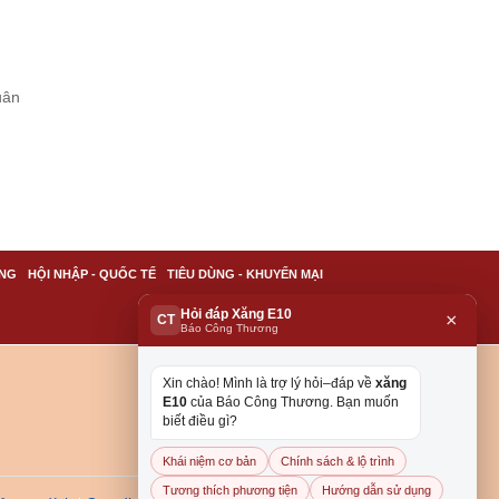
uân
NG
HỘI NHẬP - QUỐC TẾ
TIÊU DÙNG - KHUYẾN MẠI
Hỏi đáp Xăng E10
×
CT
Báo Công Thương
Xin chào! Mình là trợ lý hỏi–đáp về
xăng
E10
của Báo Công Thương. Bạn muốn
biết điều gì?
Khái niệm cơ bản
Chính sách & lộ trình
Tương thích phương tiện
Hướng dẫn sử dụng