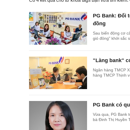
Có
4
kết quả cho từ khóa tags bạn vừa tìm kiếm
PG Bank: Đổi t
đồng
Sau biến động cơ cấ
gió đông" khởi sắc 
"Làng bank" c
Ngân hàng TMCP Xăn
hàng TMCP Thịnh vượ
PG Bank có quy
Vừa qua, PG Bank t
bà Đinh Thị Huyền 