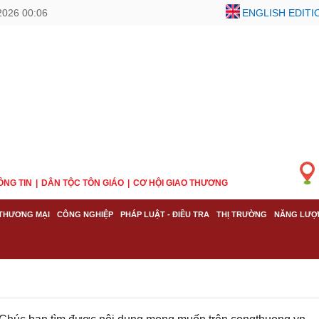
2026 00:06
ENGLISH EDITI
ÔNG TIN
DÂN TỘC TÔN GIÁO
CƠ HỘI GIAO THƯƠNG
THƯƠNG MẠI
CÔNG NGHIỆP
PHÁP LUẬT - ĐIỀU TRA
THỊ TRƯỜNG
NĂNG LƯỢ