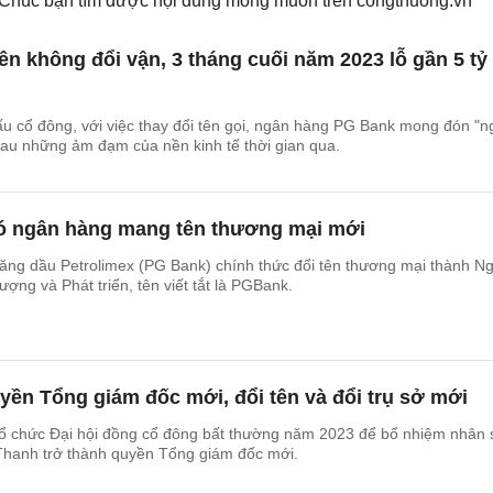
. Chúc bạn tìm được nội dung mong muốn trên
congthuong.vn
ên không đổi vận, 3 tháng cuối năm 2023 lỗ gần 5 tỷ
u cổ đông, với việc thay đổi tên gọi, ngân hàng PG Bank mong đón "n
sau những ảm đạm của nền kinh tế thời gian qua.
ó ngân hàng mang tên thương mại mới
g dầu Petrolimex (PG Bank) chính thức đổi tên thương mại thành N
ng và Phát triển, tên viết tắt là PGBank.
ền Tổng giám đốc mới, đổi tên và đổi trụ sở mới
ổ chức Đại hội đồng cổ đông bất thường năm 2023 để bổ nhiệm nhân 
Thanh trở thành quyền Tổng giám đốc mới.