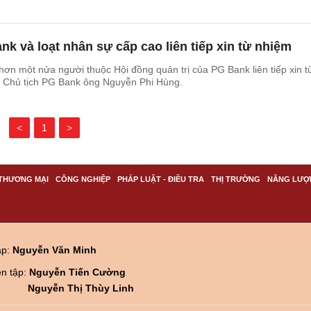
nk và loạt nhân sự cấp cao liên tiếp xin từ nhiệm
hơn một nửa người thuộc Hội đồng quản trị của PG Bank liên tiếp xin t
à Chủ tịch PG Bank ông Nguyễn Phi Hùng.
<
1
>
THƯƠNG MẠI
CÔNG NGHIỆP
PHÁP LUẬT - ĐIỀU TRA
THỊ TRƯỜNG
NĂNG LƯỢ
ập:
Nguyễn Văn Minh
ên tập:
Nguyễn Tiến Cường
Nguyễn Thị Thùy Linh