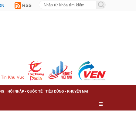
ON
RSS
Tin Khu Vực
NG
HỘI NHẬP - QUỐC TẾ
TIÊU DÙNG - KHUYẾN MẠI