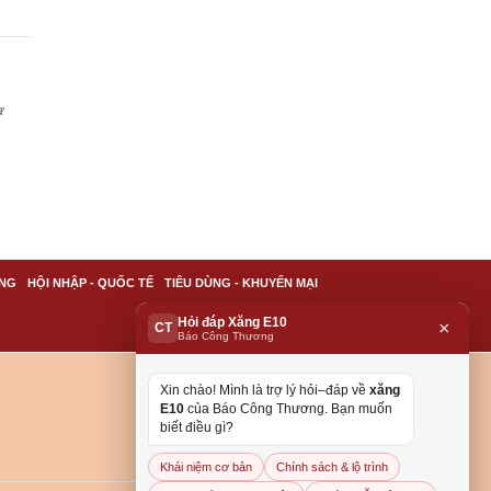
ừ
NG
HỘI NHẬP - QUỐC TẾ
TIÊU DÙNG - KHUYẾN MẠI
Hỏi đáp Xăng E10
×
CT
Báo Công Thương
Xin chào! Mình là trợ lý hỏi–đáp về
xăng
E10
của Báo Công Thương. Bạn muốn
biết điều gì?
Khái niệm cơ bản
Chính sách & lộ trình