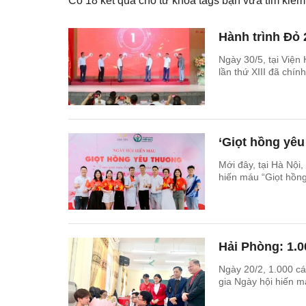
Có
18
kết quả cho từ khóa tags bạn vừa tìm ki
Hành trình Đỏ 2
Ngày 30/5, tại Viện
lần thứ XIII đã chính
‘Giọt hồng yêu
Mới đây, tại Hà Nội
hiến máu “Giọt hồn
Hải Phòng: 1.0
Ngày 20/2, 1.000 cá
gia Ngày hội hiến má