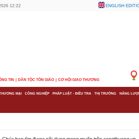
2026 12:22
ENGLISH EDITI
ÔNG TIN
DÂN TỘC TÔN GIÁO
CƠ HỘI GIAO THƯƠNG
THƯƠNG MẠI
CÔNG NGHIỆP
PHÁP LUẬT - ĐIỀU TRA
THỊ TRƯỜNG
NĂNG LƯỢ