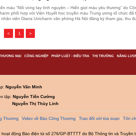
iến máu “Nối vòng tay tình nguyện – Hiến giọt máu yêu thương” do Cô
harm phối hợp với Viện Huyết học truyền máu Trung ương tổ chức đã 
, nhân viên Diana Unicharm văn phòng Hà Nội đăng ký tham gia, thu đ
 nâng tổng số đơn vị máu do Diana Unicharm hiến tặng “ngân hàng m
 đạt hơn 190 đơn vị, tương đương gần 50.000ml.
<
1
>
THƯƠNG MẠI
CÔNG NGHIỆP
PHÁP LUẬT - ĐIỀU TRA
THỊ TRƯỜNG
NĂNG LƯỢ
ập:
Nguyễn Văn Minh
ên tập:
Nguyễn Tiến Cường
Nguyễn Thị Thùy Linh
g Thương
Video về Báo Công Thương
Trao đổi với tòa soạn
Tôn ch
 hoạt động Báo điện tử số 276/GP-BTTTT do Bộ Thông tin và Truyền 