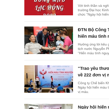
Với tinh thần và ng
trường Đại học Kinh
chức “Ngày hội hiế
ĐTN Bộ Công T
hiến máu tình
Hưởng ứng lời kêu g
tịch nước Nguyễn P
“Hiến máu tình nguy
Thương.
"Trao yêu thươ
về 222 đơn vị
Công ty Chế biến K
Ngày hội hiến máu t
vị máu.
Ngày hội hiến 