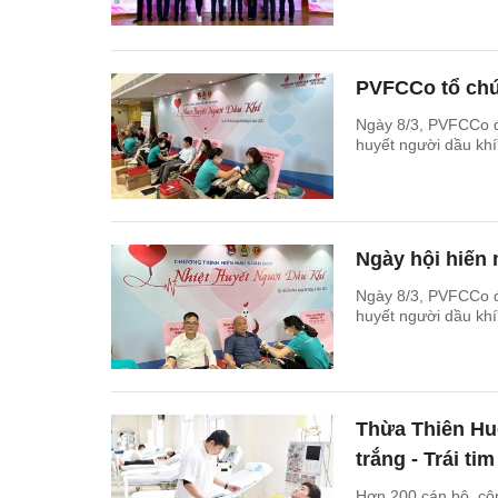
PVFCCo tổ chứ
Ngày 8/3, PVFCCo đã
huyết người dầu kh
Ngày hội hiến 
Ngày 8/3, PVFCCo đã
huyết người dầu kh
Thừa Thiên Hu
trắng - Trái ti
Hơn 200 cán bộ, cô