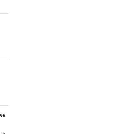
se
ình