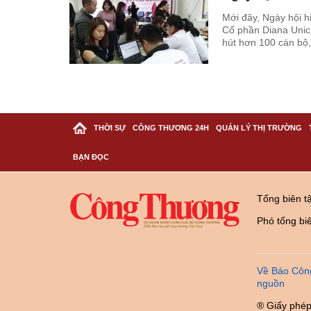
Mới đây, Ngày hội h
Cổ phần Diana Unic
hút hơn 100 cán bộ
gần 20.000 ml máu,
Quốc gia năm 2019
THỜI SỰ
CÔNG THƯƠNG 24H
QUẢN LÝ THỊ TRƯỜNG
BẠN ĐỌC
Tổng biên t
Phó tổng bi
Về Báo Côn
nguồn
® Giấy phép