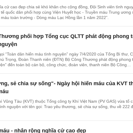
hĩa cử cao đẹp chia sẻ khó khăn cho cộng đồng, Đội Sinh viên tình ngu
 tế quốc dân phối hợp cùng Viện Huyết học - Truyền máu Trung ương 
n máu toàn trường - Dòng máu Lạc Hồng lần 1 năm 2022”.
hương phối hợp Tổng cục QLTT phát động phong t
 nguyện
ọi “Toàn dân hiến máu tình nguyện” ngày 7/4/2020 của Tổng Bí thư, 
hú Trọng, Đoàn Thanh niên (ĐTN) Bộ Công Thương phát động phong 
ện” đến toàn bộ cán bộ, công chức, đoàn viên, thanh niên Bộ Công
ng, sẻ chia sự sống"- Ngày hội hiến máu của KVT t
 máu
hí Vũng Tàu (KVT) thuộc Tổng công ty Khí Việt Nam (PV GAS) vừa tổ 
ình nguyện với tên gọi: Trao yêu thương, sẻ chia sự sống, thu về 222 
máu - nhân rộng nghĩa cử cao đẹp