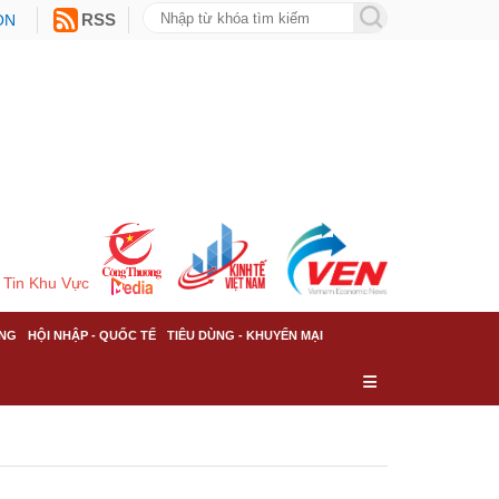
ON
RSS
Tin Khu Vực
NG
HỘI NHẬP - QUỐC TẾ
TIÊU DÙNG - KHUYẾN MẠI