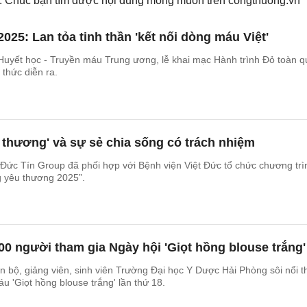
ếm. Chúc bạn tìm được nội dung mong muốn trên
congthuong.vn
025: Lan tỏa tinh thần 'kết nối dòng máu Việt'
 Huyết học - Truyền máu Trung ương, lễ khai mạc Hành trình Đỏ toàn 
 thức diễn ra.
 thương' và sự sẻ chia sống có trách nhiệm
, Đức Tín Group đã phối hợp với Bệnh viện Việt Đức tổ chức chương trì
g yêu thương 2025”.
00 người tham gia Ngày hội 'Giọt hồng blouse trắng'
n bộ, giảng viên, sinh viên Trường Đại học Y Dược Hải Phòng sôi nổi 
u 'Giọt hồng blouse trắng' lần thứ 18.