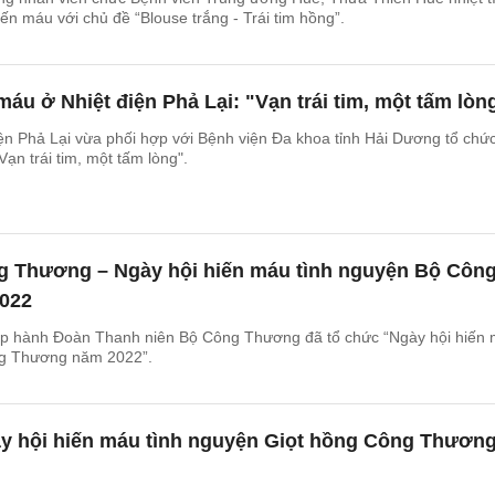
ến máu với chủ đề “Blouse trắng - Trái tim hồng”.
máu ở Nhiệt điện Phả Lại: "Vạn trái tim, một tấm lòn
ện Phả Lại vừa phối hợp với Bệnh viện Đa khoa tỉnh Hải Dương tổ chứ
ạn trái tim, một tấm lòng".
g Thương – Ngày hội hiến máu tình nguyện Bộ Côn
022
p hành Đoàn Thanh niên Bộ Công Thương đã tổ chức “Ngày hội hiến
ng Thương năm 2022”.
ày hội hiến máu tình nguyện Giọt hồng Công Thươn