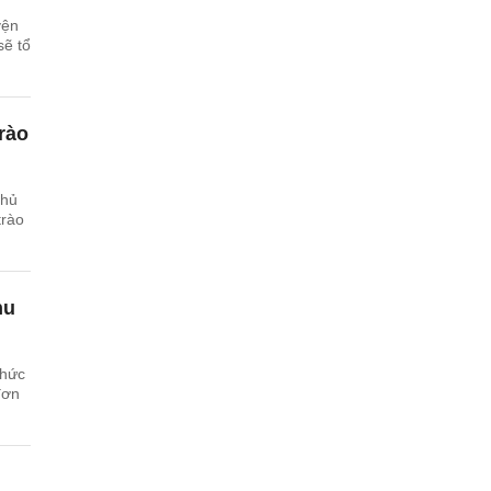
yện
sẽ tổ
rào
Chủ
trào
hu
chức
đơn