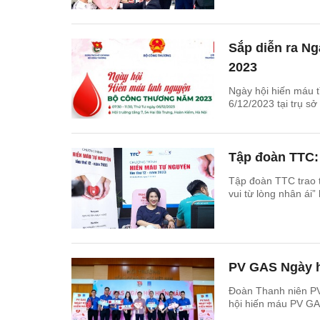
Sắp diễn ra N
2023
Ngày hội hiến máu 
6/12/2023 tại trụ s
Tập đoàn TTC: 
Tập đoàn TTC trao 
vui từ lòng nhân ái
PV GAS Ngày hộ
Đoàn Thanh niên PV
hội hiến máu PV GAS