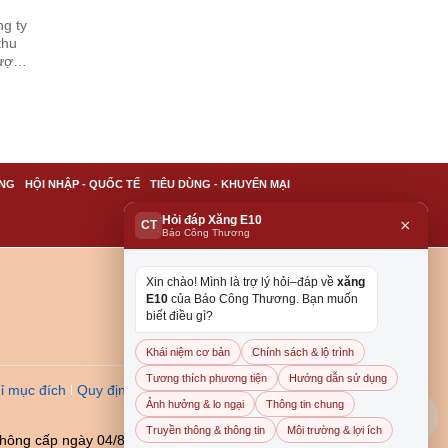
ng ty
thu
ược
áu”
NG
HỘI NHẬP - QUỐC TẾ
TIÊU DÙNG - KHUYẾN MẠI
Hỏi đáp Xăng E10
×
CT
Báo Công Thương
Xin chào! Mình là trợ lý hỏi–đáp về
xăng
E10
của Báo Công Thương. Bạn muốn
biết điều gì?
Khái niệm cơ bản
Chính sách & lộ trình
Tương thích phương tiện
Hướng dẫn sử dụng
ỉ mục đích
Quy định dẫn
Ảnh hưởng & lo ngại
Thông tin chung
Truyền thông & thông tin
Môi trường & lợi ích
thông cấp ngày 04/8/2023