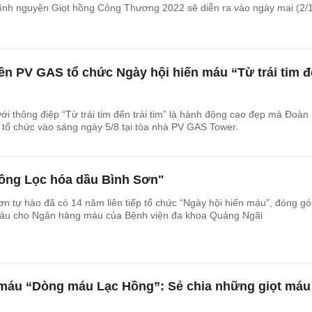
tình nguyện Giọt hồng Công Thương 2022 sẽ diễn ra vào ngày mai (2/1
ên PV GAS tổ chức Ngày hội hiến máu “Từ trái tim 
ới thông điệp “Từ trái tim đến trái tim” là hành động cao đẹp mà Đoàn
tổ chức vào sáng ngày 5/8 tại tòa nhà PV GAS Tower.
ồng Lọc hóa dầu Bình Sơn"
n tự hào đã có 14 năm liên tiếp tổ chức “Ngày hội hiến máu”, đóng g
máu cho Ngân hàng máu của Bệnh viện đa khoa Quảng Ngãi
 máu “Dòng máu Lạc Hồng”: Sẻ chia những giọt máu