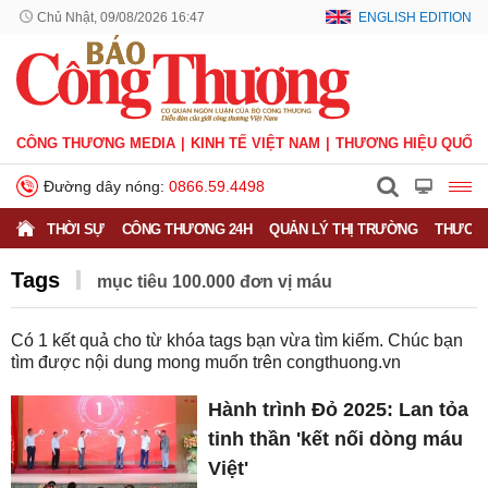
Chủ Nhật, 09/08/2026 16:47
ENGLISH EDITION
CÔNG THƯƠNG MEDIA
KINH TẾ VIỆT NAM
THƯƠNG HIỆU QUỐC 
Đường dây nóng:
0866.59.4498
THỜI SỰ
CÔNG THƯƠNG 24H
QUẢN LÝ THỊ TRƯỜNG
THƯƠNG
Tags
mục tiêu 100.000 đơn vị máu
Có
1
kết quả cho từ khóa tags bạn vừa tìm kiếm. Chúc bạn
tìm được nội dung mong muốn trên
congthuong.vn
Hành trình Đỏ 2025: Lan tỏa
tinh thần 'kết nối dòng máu
Việt'