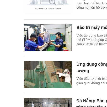
thực hiện hỗ trợ 17 
công nghiệp hỗ trợ 
nguồn kinh phí khoả
Bảo trì máy mó
Việc áp dụng bảo trì
thể (TPM) đã giúp 
sản xuất từ 23 trườ
máy phay tăng gấp 
Ứng dụng công 
lượng
Việc đầu tư thiết bị
gian qua không chỉ
Đà Nẵng: Bàn 