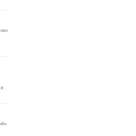
 năm
 đại
hiều