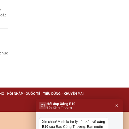
n
 các
.
 phục
NG
HỘI NHẬP - QUỐC TẾ
TIÊU DÙNG - KHUYẾN MẠI
Hỏi đáp Xăng E10
×
CT
Báo Công Thương
Xin chào! Mình là trợ lý hỏi–đáp về
xăng
E10
của Báo Công Thương. Bạn muốn