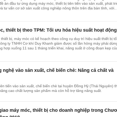
đề án đầu tư ứng dụng máy móc, thiết bị tiên tiến vào sản xuất, phát tr
và tư vấn cơ sở sản xuất công nghiệp nông thôn trên địa bàn tỉnh, với
ng 1,7 tỷ đồng.
c, thiết bị theo TPM: Tối ưu hóa hiệu suất hoạt động
 thiết bị, máy móc có kế hoạch theo công cụ duy trì hiệu suất thiết bị t
Công ty TNHH Cơ khí Duy Khanh giảm được số lần hỏng máy phải dừn
ng hợp xuống 11 sau 1 tháng triển khai, năng suất ở công đoạn kẹp củ
10 lần.
nghệ vào sản xuất, chế biến chè: Nâng cả chất và
 tiên tiến vào sản xuất, chế biến chè tại huyện Đồng Hỷ (Thái Nguyên) t
 nâng cao chất lượng sản phẩm mà còn hỗ trợ tăng năng suất.
giao máy móc, thiết bị cho doanh nghiệp trong Chư