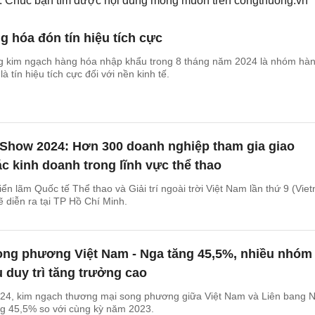
ếm. Chúc bạn tìm được nội dung mong muốn trên
congthuong.vn
 hóa đón tín hiệu tích cực
 kim ngạch hàng hóa nhập khẩu trong 8 tháng năm 2024 là nhóm hà
à tín hiệu tích cực đối với nền kinh tế.
 Show 2024: Hơn 300 doanh nghiệp tham gia giao
 kinh doanh trong lĩnh vực thể thao
ển lãm Quốc tế Thể thao và Giải trí ngoài trời Việt Nam lần thứ 9 (Vie
 diễn ra tại TP Hồ Chí Minh.
ng phương Việt Nam - Nga tăng 45,5%, nhiều nhóm
 duy trì tăng trưởng cao
24, kim ngạch thương mại song phương giữa Việt Nam và Liên bang 
ng 45,5% so với cùng kỳ năm 2023.