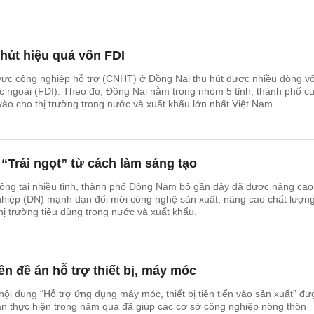
hút hiệu quả vốn FDI
 vực công nghiệp hỗ trợ (CNHT) ở Đồng Nai thu hút được nhiều dòng v
ớc ngoài (FDI). Theo đó, Đồng Nai nằm trong nhóm 5 tỉnh, thành phố c
o cho thị trường trong nước và xuất khẩu lớn nhất Việt Nam.
Trái ngọt” từ cách làm sáng tạo
ông tại nhiều tỉnh, thành phố Đông Nam bộ gần đây đã được nâng cao,
nhiệp (DN) mạnh dạn đổi mới công nghệ sản xuất, nâng cao chất lượn
ị trường tiêu dùng trong nước và xuất khẩu.
ên đề án hỗ trợ thiết bị, máy móc
ội dung “Hỗ trợ ứng dụng máy móc, thiết bị tiên tiến vào sản xuất” đư
n thực hiện trong năm qua đã giúp các cơ sở công nghiệp nông thôn