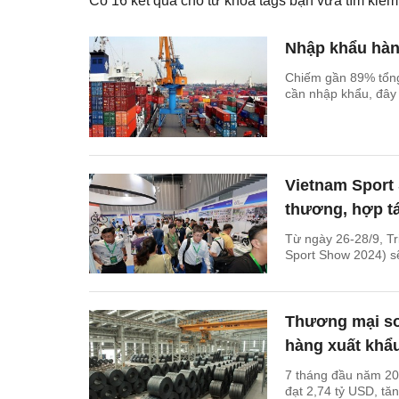
Có
16
kết quả cho từ khóa tags bạn vừa tìm ki
Nhập khẩu hàng
Chiếm gần 89% tổng
cần nhập khẩu, đây l
Vietnam Sport
thương, hợp tác
Từ ngày 26-28/9, Tri
Sport Show 2024) sẽ
Thương mại so
hàng xuất khẩu
7 tháng đầu năm 20
đạt 2,74 tỷ USD, tă