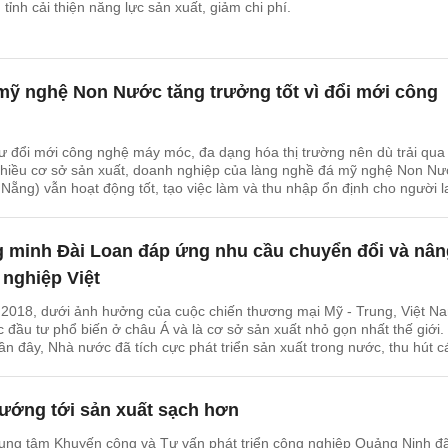
tỉnh cải thiện năng lực sản xuất, giảm chi phí.
mỹ nghệ Non Nước tăng trưởng tốt vì đổi mới công
 đổi mới công nghệ máy móc, đa dạng hóa thị trường nên dù trải qua
 nhiều cơ sở sản xuất, doanh nghiệp của làng nghề đá mỹ nghệ Non N
ẵng) vẫn hoạt động tốt, tạo việc làm và thu nhập ổn định cho người l
 minh Đài Loan đáp ứng nhu cầu chuyển đổi và nân
nghiệp Việt
 2018, dưới ảnh hưởng của cuộc chiến thương mại Mỹ - Trung, Việt N
c đầu tư phổ biến ở châu Á và là cơ sở sản xuất nhỏ gọn nhất thế giới.
 đây, Nhà nước đã tích cực phát triển sản xuất trong nước, thu hút c
ngoài hoạt động trong các ngành như dệt may, giày dép, sản phẩm điệ
ệt Nam để đặt nhà máy. Nhu cầu gia công sản xuất trong nước cũng tă
ó thúc đẩy nhu cầu chung về máy công cụ.
ướng tới sản xuất sạch hơn
ung tâm Khuyến công và Tư vấn phát triển công nghiệp Quảng Ninh đ