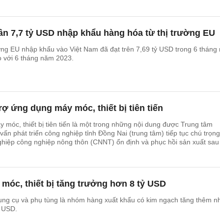
ần 7,7 tỷ USD nhập khẩu hàng hóa từ thị trường EU
ờng EU nhập khẩu vào Việt Nam đã đạt trên 7,69 tỷ USD trong 6 tháng
o với 6 tháng năm 2023.
rợ ứng dụng máy móc, thiết bị tiên tiến
 móc, thiết bị tiên tiến là một trong những nội dung được Trung tâm
ấn phát triển công nghiệp tỉnh Đồng Nai (trung tâm) tiếp tục chú trọng
hiệp công nghiệp nông thôn (CNNT) ổn định và phục hồi sản xuất sau
móc, thiết bị tăng trưởng hơn 8 tỷ USD
dụng cụ và phụ tùng là nhóm hàng xuất khẩu có kim ngạch tăng thêm n
ỷ USD.