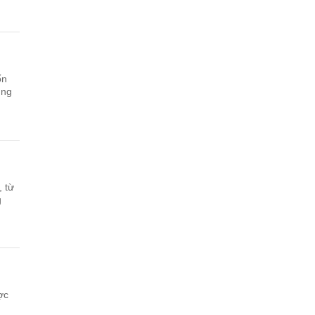
ốn
ung
 từ
g
ợc