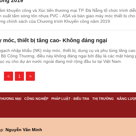
công 2019
âm khuyến công và Xúc tiến thương mại TP. Đà Nẵng tổ chức trình diễ
n xuất tấm sóng tôn nhựa PVC - ASA và bàn giao máy móc thiết bị cho
ởng chính sách của Chương trình Khuyến công năm 2019.
 móc, thiết bị tăng cao- Không đáng ngại
ngạch nhập khẩu (NK) máy móc, thiết bị, dụng cụ và phụ tùng tăng cao
 Bộ Công Thương, điều này không đáng ngại bởi đây là các mặt hàng
hục vụ cho dự án nước ngoài đang mở rộng đầu tư tại Việt Nam.
<
1
>
THƯƠNG MẠI
CÔNG NGHIỆP
PHÁP LUẬT - ĐIỀU TRA
THỊ TRƯỜNG
NĂNG LƯỢ
ập:
Nguyễn Văn Minh