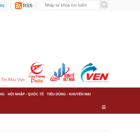
ON
RSS
Tin Khu Vực
NG
HỘI NHẬP - QUỐC TẾ
TIÊU DÙNG - KHUYẾN MẠI