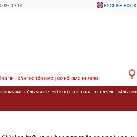
2026 19:16
ENGLISH EDITI
ÔNG TIN
DÂN TỘC TÔN GIÁO
CƠ HỘI GIAO THƯƠNG
THƯƠNG MẠI
CÔNG NGHIỆP
PHÁP LUẬT - ĐIỀU TRA
THỊ TRƯỜNG
NĂNG LƯỢ