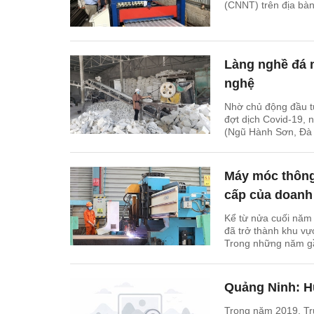
(CNNT) trên địa bàn 
Làng nghề đá 
nghệ
Nhờ chủ động đầu tư
đợt dịch Covid-19,
(Ngũ Hành Sơn, Đà N
động.
Máy móc thông
cấp của doanh 
Kể từ nửa cuối năm
đã trở thành khu vự
Trong những năm gần
doanh nghiệp nước 
3C... đầu tư vào Vi
lên hàng năm, từ đ
Quảng Ninh: H
Trong năm 2019, Tr