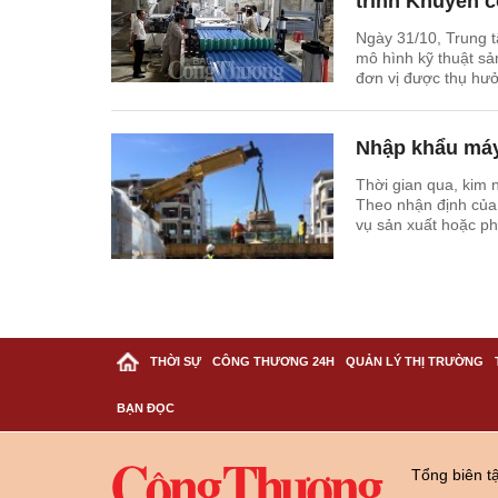
trình Khuyến 
Ngày 31/10, Trung t
mô hình kỹ thuật sả
đơn vị được thụ hư
​Nhập khẩu máy
Thời gian qua, kim 
Theo nhận định của
vụ sản xuất hoặc p
THỜI SỰ
CÔNG THƯƠNG 24H
QUẢN LÝ THỊ TRƯỜNG
BẠN ĐỌC
Tổng biên t