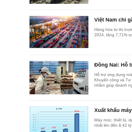
Việt Nam chi g
Hàng hóa từ thị trư
2024, tăng 7,71% s
Đồng Nai: Hỗ t
Hỗ trợ ứng dụng máy
Khuyến công và Tư v
nhằm giúp doanh ng
dịch.
Xuất khẩu máy 
Máy móc, thiết bị, 
nhất lên đến 8,42 t