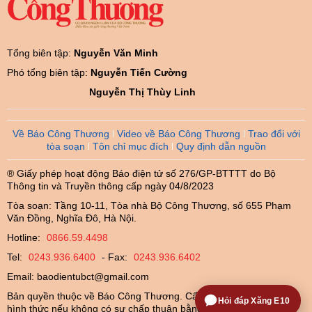
Tổng biên tập:
Nguyễn Văn Minh
Phó tổng biên tập:
Nguyễn Tiến Cường
Nguyễn Thị Thùy Linh
Về Báo Công Thương
Video về Báo Công Thương
Trao đổi với
tòa soạn
Tôn chỉ mục đích
Quy định dẫn nguồn
® Giấy phép hoạt động Báo điện tử số 276/GP-BTTTT do Bộ
Thông tin và Truyền thông cấp ngày 04/8/2023
Tòa soạn: Tầng 10-11, Tòa nhà Bộ Công Thương, số 655 Phạm
Văn Đồng, Nghĩa Đô, Hà Nội.
Hotline:
0866.59.4498
Tel:
0243.936.6400
- Fax:
0243.936.6402
Email:
baodientubct@gmail.com
Bản quyền thuộc về Báo Công Thương. Cấm sao chép dưới mọi
Hỏi đáp Xăng E10
hình thức nếu không có sự chấp thuận bằng văn bản.