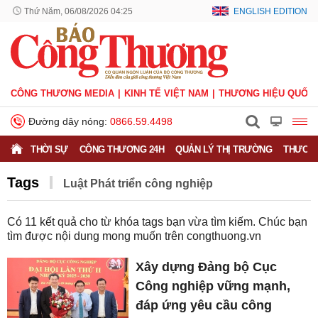
Thứ Năm, 06/08/2026 04:25
ENGLISH EDITION
CÔNG THƯƠNG MEDIA
KINH TẾ VIỆT NAM
THƯƠNG HIỆU QUỐC 
Đường dây nóng:
0866.59.4498
THỜI SỰ
CÔNG THƯƠNG 24H
QUẢN LÝ THỊ TRƯỜNG
THƯƠNG
Tags
Luật Phát triển công nghiệp
Có
11
kết quả cho từ khóa tags bạn vừa tìm kiếm. Chúc bạn
tìm được nội dung mong muốn trên
congthuong.vn
Xây dựng Đảng bộ Cục
Công nghiệp vững mạnh,
đáp ứng yêu cầu công