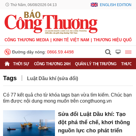
Thứ Năm, 06/08/2026 04:13
ENGLISH EDITION
CÔNG THƯƠNG MEDIA
KINH TẾ VIỆT NAM
THƯƠNG HIỆU QUỐC 
Đường dây nóng:
0866.59.4498
THỜI SỰ
CÔNG THƯƠNG 24H
QUẢN LÝ THỊ TRƯỜNG
THƯƠNG
Tags
Luật Dầu khí (sửa đổi)
Có
77
kết quả cho từ khóa tags bạn vừa tìm kiếm. Chúc bạn
tìm được nội dung mong muốn trên
congthuong.vn
Sửa đổi Luật Dầu khí: Tạo
đột phá thể chế, khơi thông
nguồn lực cho phát triển