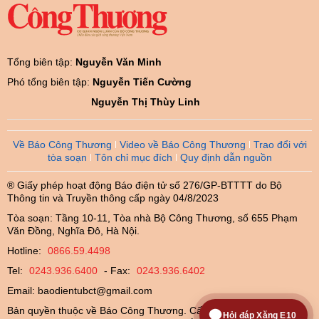
Tổng biên tập:
Nguyễn Văn Minh
Phó tổng biên tập:
Nguyễn Tiến Cường
Nguyễn Thị Thùy Linh
Về Báo Công Thương
Video về Báo Công Thương
Trao đổi với
tòa soạn
Tôn chỉ mục đích
Quy định dẫn nguồn
® Giấy phép hoạt động Báo điện tử số 276/GP-BTTTT do Bộ
Thông tin và Truyền thông cấp ngày 04/8/2023
Tòa soạn: Tầng 10-11, Tòa nhà Bộ Công Thương, số 655 Phạm
Văn Đồng, Nghĩa Đô, Hà Nội.
Hotline:
0866.59.4498
Tel:
0243.936.6400
- Fax:
0243.936.6402
Email:
baodientubct@gmail.com
Bản quyền thuộc về Báo Công Thương. Cấm sao chép dưới mọi
Hỏi đáp Xăng E10