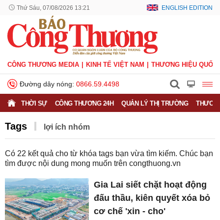
Thứ Sáu, 07/08/2026 13:21
ENGLISH EDITION
CÔNG THƯƠNG MEDIA
KINH TẾ VIỆT NAM
THƯƠNG HIỆU QUỐC 
Đường dây nóng:
0866.59.4498
THỜI SỰ
CÔNG THƯƠNG 24H
QUẢN LÝ THỊ TRƯỜNG
THƯƠNG
Tags
lợi ích nhóm
Có
22
kết quả cho từ khóa tags bạn vừa tìm kiếm. Chúc bạn
tìm được nội dung mong muốn trên
congthuong.vn
Gia Lai siết chặt hoạt động
đấu thầu, kiên quyết xóa bỏ
cơ chế 'xin - cho'