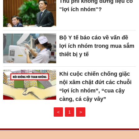
Thu phí không dừng liệu có
"lợi ích nhóm"?
Bộ Y tế báo cáo về vấn đề
lợi ích nhóm trong mua sắm
thiết bị y tế
Khi cuộc chiến chống giặc
nội xâm chặt đứt các chuỗi
“lợi ích nhóm”, “cua cậy
càng, cá cậy vây”
<
1
>