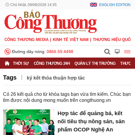
Chủ Nhật, 09/08/2026 14:35
ENGLISH EDITION
CÔNG THƯƠNG MEDIA
KINH TẾ VIỆT NAM
THƯƠNG HIỆU QUỐC 
Đường dây nóng:
0866.59.4498
THỜI SỰ
CÔNG THƯƠNG 24H
QUẢN LÝ THỊ TRƯỜNG
THƯƠNG
Tags
ký kết thỏa thuận hợp tác
Có
26
kết quả cho từ khóa tags bạn vừa tìm kiếm. Chúc bạn
tìm được nội dung mong muốn trên
congthuong.vn
Hợp tác để quảng bá, kết
nối tiêu thụ nông sản, sản
phẩm OCOP Nghệ An