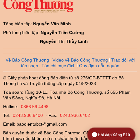
Tổng biên tập:
Nguyễn Văn Minh
Phó tổng biên tập:
Nguyễn Tiến Cường
Nguyễn Thị Thùy Linh
Về Báo Công Thương
Video về Báo Công Thương
Trao đổi với
tòa soạn
Tôn chỉ mục đích
Quy định dẫn nguồn
® Giấy phép hoạt động Báo điện tử số 276/GP-BTTTT do Bộ
Thông tin và Truyền thông cấp ngày 04/8/2023
Tòa soạn: Tầng 10-11, Tòa nhà Bộ Công Thương, số 655 Phạm
Văn Đồng, Nghĩa Đô, Hà Nội.
Hotline:
0866.59.4498
Tel:
0243.936.6400
- Fax:
0243.936.6402
Email:
baodientubct@gmail.com
Bản quyền thuộc về Báo Công Thương. Cấm sao chép dưới mọi
Hỏi đáp Xăng E10
hình thức nếu không có sự chấp thuận bằng văn bản.