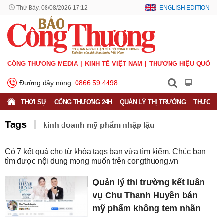
Thứ Bảy, 08/08/2026 17:13
ENGLISH EDITION
CÔNG THƯƠNG MEDIA
KINH TẾ VIỆT NAM
THƯƠNG HIỆU QUỐC 
Đường dây nóng:
0866.59.4498
THỜI SỰ
CÔNG THƯƠNG 24H
QUẢN LÝ THỊ TRƯỜNG
THƯƠNG
Tags
kinh doanh mỹ phẩm nhập lậu
Có
7
kết quả cho từ khóa tags bạn vừa tìm kiếm. Chúc bạn
tìm được nội dung mong muốn trên
congthuong.vn
Quản lý thị trường kết luận
vụ Chu Thanh Huyền bán
mỹ phẩm không tem nhãn